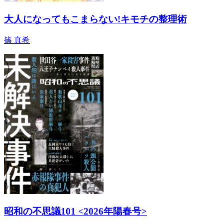
大人になってもこまらない!キモチの整理術
篠 真希
昭和の不思議101 <2026年陽春号>