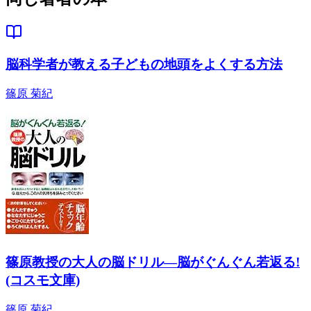
脳科学者が教える子どもの地頭をよくする方法
篠原 菊紀
篠原教授の大人の脳ドリル―脳がぐんぐん若返る!
(コスモ文庫)
篠原 菊紀