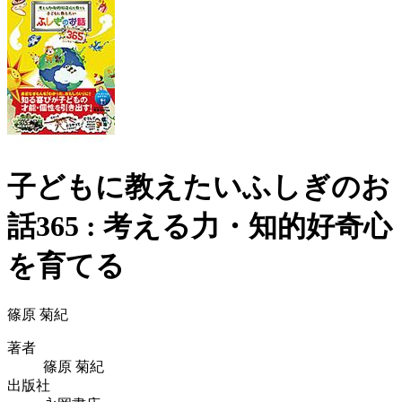
子どもに教えたいふしぎのお
話365 : 考える力・知的好奇心
を育てる
篠原 菊紀
著者
篠原 菊紀
出版社