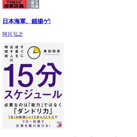
日本海軍、錨揚ゲ!
阿川 弘之