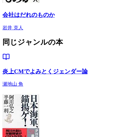
会社はだれのものか
岩井 克人
同じジャンルの本
炎上CMでよみとくジェンダー論
瀬地山 角