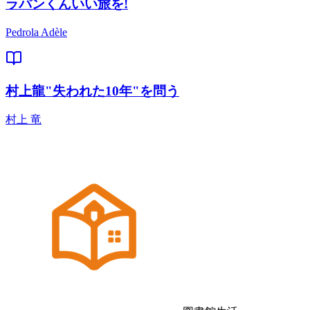
ラパンくんいい旅を!
Pedrola Adèle
村上龍"失われた10年"を問う
村上 竜