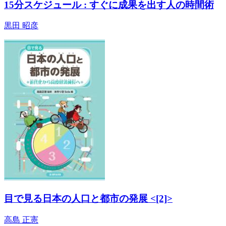
15分スケジュール : すぐに成果を出す人の時間術
黒田 昭彦
目で見る日本の人口と都市の発展 <[2]>
高島 正憲