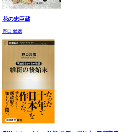
花の忠臣蔵
野口 武彦