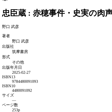
忠臣蔵 : 赤穂事件・史実の肉
野口 武彦
著者
野口 武彦
出版社
筑摩書房
形式
その他
出版年月日
2025-02-27
ISBN13
9784480091093
ISBN10
4480091092
サイズ
—
ページ数
253p