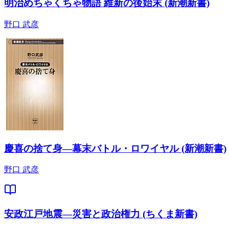
明治めちゃくちゃ物語 維新の後始末 (新潮新書)
野口 武彦
慶喜の捨て身―幕末バトル・ロワイヤル (新潮新書)
野口 武彦
安政江戸地震―災害と政治権力 (ちくま新書)