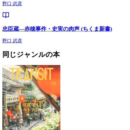
野口 武彦
忠臣蔵―赤穂事件・史実の肉声 (ちくま新書)
野口 武彦
同じジャンルの本