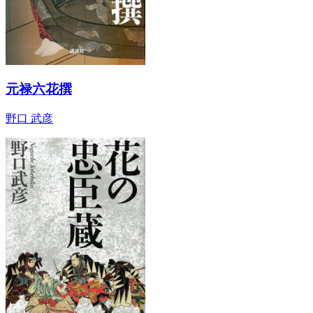
元禄六花撰
野口 武彦