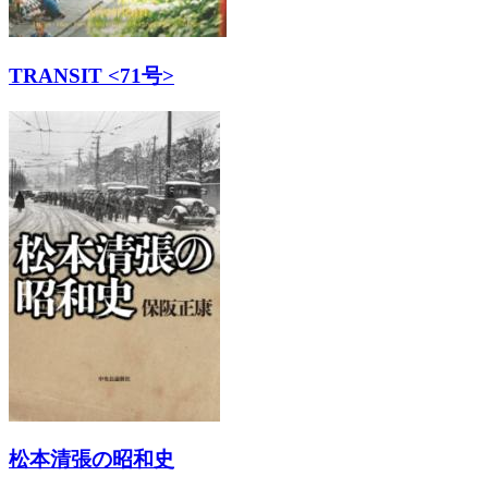
TRANSIT <71号>
松本清張の昭和史