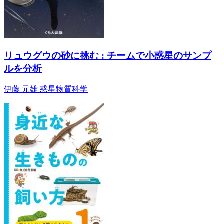
リュウグウの砂に挑む : チームで小惑星のサンプ
ルを分析
伊藤 元雄 惑星物質科学