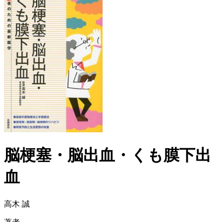
脳梗塞・脳出血・くも膜下出
血
高木 誠