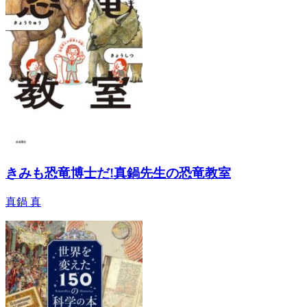
きみも恐竜博士だ!真鍋先生の恐竜教室
真鍋 真