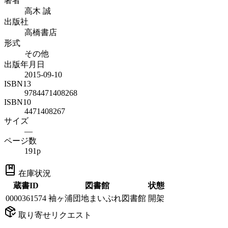
著者
高木 誠
出版社
高橋書店
形式
その他
出版年月日
2015-09-10
ISBN13
9784471408268
ISBN10
4471408267
サイズ
—
ページ数
191p
在庫状況
蔵書ID
図書館
状態
0000361574
袖ヶ浦団地まいぷれ図書館
開架
取り寄せリクエスト