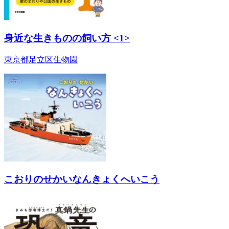
身近な生きものの飼い方 <1>
東京都足立区生物園
こおりのせかいなんきょくへいこう