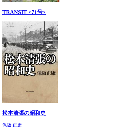
TRANSIT <71号>
松本清張の昭和史
保阪 正康