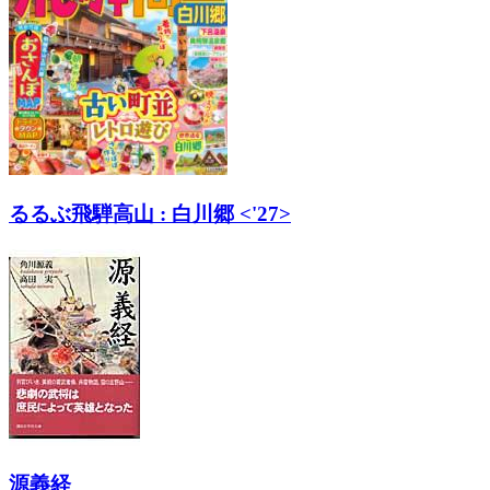
るるぶ飛騨高山 : 白川郷 <'27>
源義経