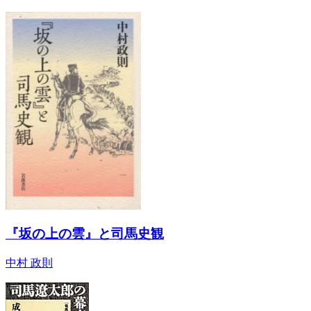
『坂の上の雲』と司馬史観
中村 政則