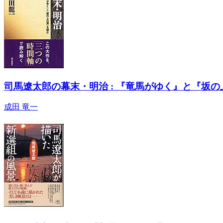
司馬遼太郎の幕末・明治 : 『竜馬がゆく』と『坂
成田 竜一