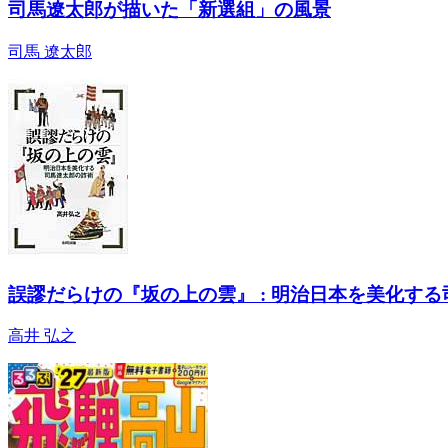
司馬遼太郎が描いた「新選組」の風景
司馬 遼太郎
誤謬だらけの『坂の上の雲』 : 明治日本を美化す
高井 弘之