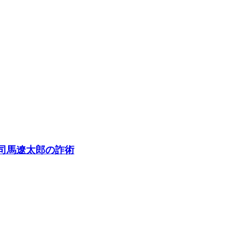
る司馬遼太郎の詐術