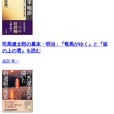
司馬遼太郎の幕末・明治 : 『竜馬がゆく』と『坂
の上の雲』を読む
成田 竜一