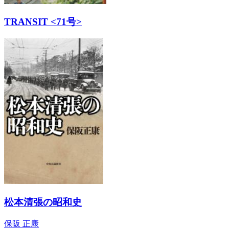
TRANSIT <71号>
松本清張の昭和史
保阪 正康