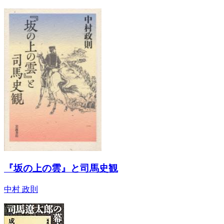
『坂の上の雲』と司馬史観
中村 政則