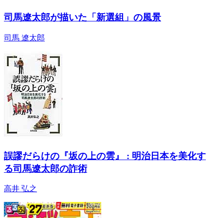
司馬遼太郎が描いた「新選組」の風景
司馬 遼太郎
誤謬だらけの『坂の上の雲』 : 明治日本を美化す
る司馬遼太郎の詐術
高井 弘之