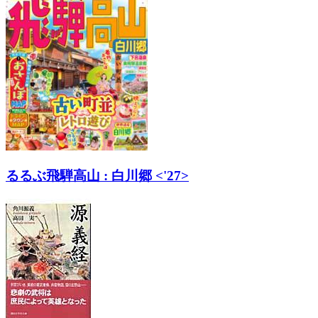
るるぶ飛騨高山 : 白川郷 <'27>