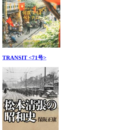
TRANSIT <71号>