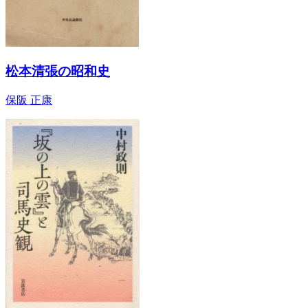
松本清張の昭和史
保阪 正康