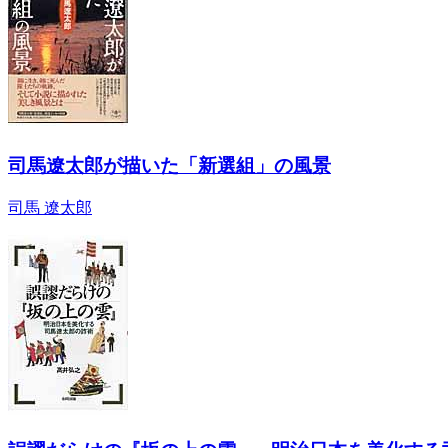
司馬遼太郎が描いた「新選組」の風景
司馬 遼太郎