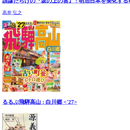
誤謬だらけの『坂の上の雲』 : 明治日本を美化す
高井 弘之
るるぶ飛騨高山 : 白川郷 <'27>