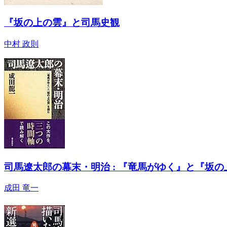
『坂の上の雲』と司馬史観
中村 政則
司馬遼太郎の幕末・明治 : 『竜馬がゆく』と『坂
成田 竜一