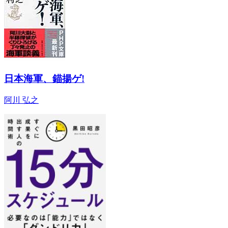
日本海軍、錨揚ゲ!
阿川 弘之