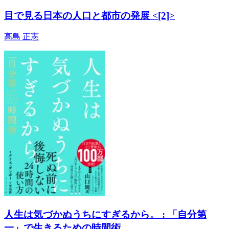
目で見る日本の人口と都市の発展 <[2]>
高島 正憲
人生は気づかぬうちにすぎるから。 : 「自分第
一」で生きるための時間術