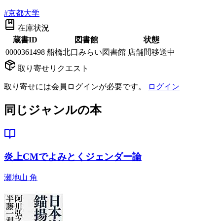
#
京都大学
在庫状況
蔵書ID
図書館
状態
0000361498
船橋北口みらい図書館
店舗間移送中
取り寄せリクエスト
取り寄せには会員ログインが必要です。
ログイン
同じジャンルの本
炎上CMでよみとくジェンダー論
瀬地山 角