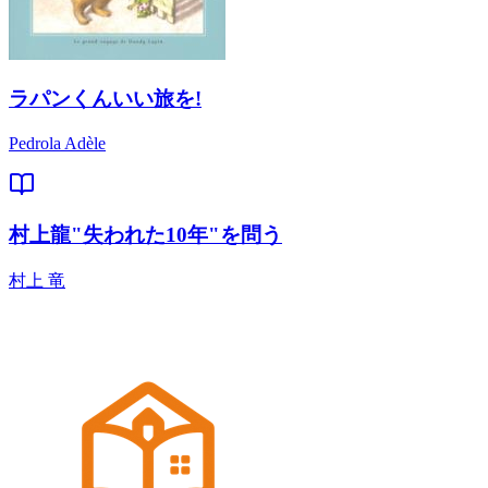
ラパンくんいい旅を!
Pedrola Adèle
村上龍"失われた10年"を問う
村上 竜