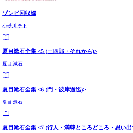
ゾンビ回収婦
小砂川 チト
夏目漱石全集 <5 (三四郎・それから)>
夏目 漱石
夏目漱石全集 <6 (門・彼岸過迄)>
夏目 漱石
夏目漱石全集 <7 (行人・満韓ところどころ・思い出