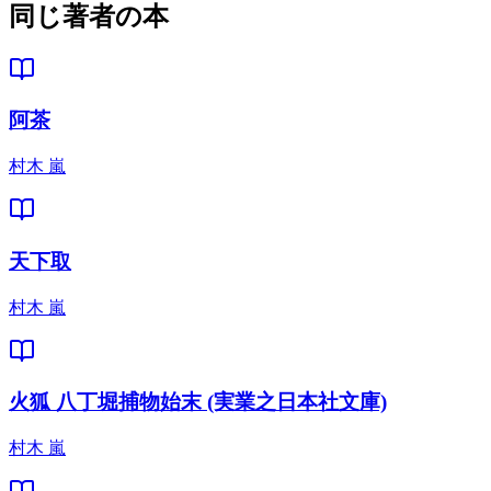
同じ著者の本
阿茶
村木 嵐
天下取
村木 嵐
火狐 八丁堀捕物始末 (実業之日本社文庫)
村木 嵐