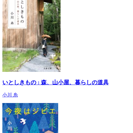
いとしきもの : 森、山小屋、暮らしの道具
小川 糸