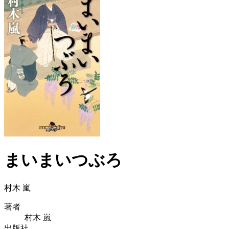
まいまいつぶろ
村木 嵐
著者
村木 嵐
出版社