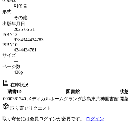
幻冬舎
形式
その他
出版年月日
2025-06-21
ISBN13
9784344434783
ISBN10
4344434781
サイズ
—
ページ数
436p
在庫状況
蔵書ID
図書館
状
0000361740
メディカルホームグランダ広島東荒神図書館
開
取り寄せリクエスト
取り寄せには会員ログインが必要です。
ログイン