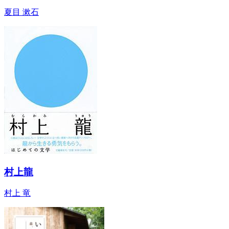
夏目 漱石
村上龍
村上 竜