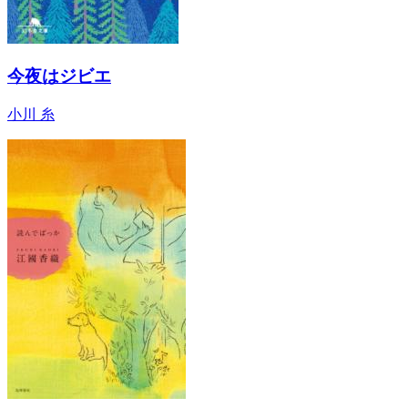
今夜はジビエ
小川 糸