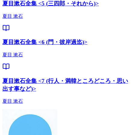
夏目漱石全集 <5 (三四郎・それから)>
夏目 漱石
夏目漱石全集 <6 (門・彼岸過迄)>
夏目 漱石
夏目漱石全集 <7 (行人・満韓ところどころ・思い
出す事など)>
夏目 漱石