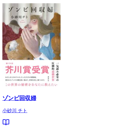
ゾンビ回収婦
小砂川 チト