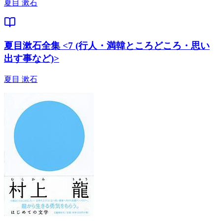
夏目 漱石
夏目漱石全集 <7 (行人・満韓ところどころ・思い
出す事など)>
夏目 漱石