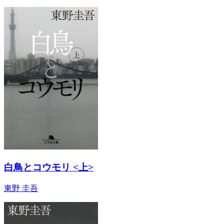
白鳥とコウモリ <上>
東野 圭吾