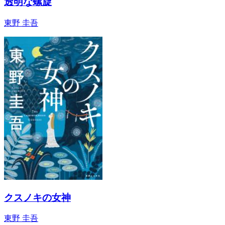
透明な螺旋
東野 圭吾
クスノキの女神
東野 圭吾