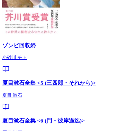
ゾンビ回収婦
小砂川 チト
夏目漱石全集 <5 (三四郎・それから)>
夏目 漱石
夏目漱石全集 <6 (門・彼岸過迄)>