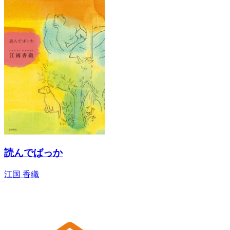
読んでばっか
江国 香織