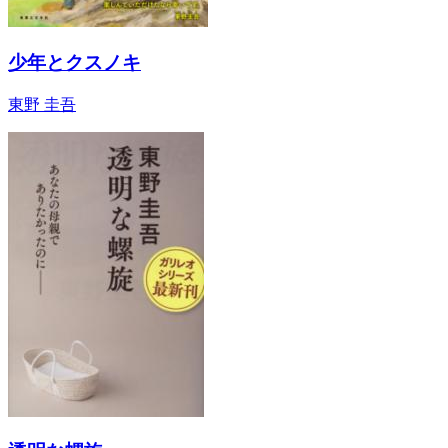
少年とクスノキ
東野 圭吾