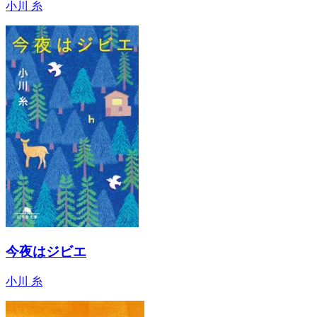
小川 糸
今夜はジビエ
小川 糸