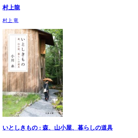
村上龍
村上 竜
いとしきもの : 森、山小屋、暮らしの道具