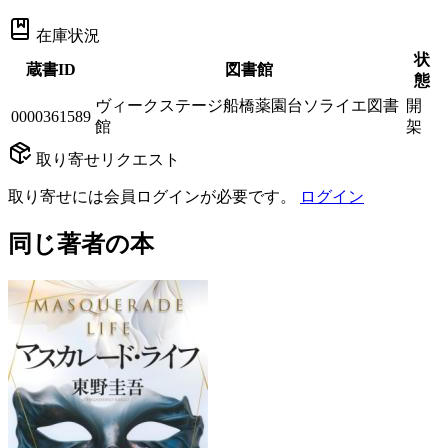
在庫状況
状
蔵書ID
図書館
態
ヴィークステージ船橋薬園台ソライエ図書
開
0000361589
館
架
取り寄せリクエスト
取り寄せには会員ログインが必要です。
ログイン
同じ著者の本