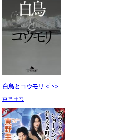
白鳥とコウモリ <下>
東野 圭吾