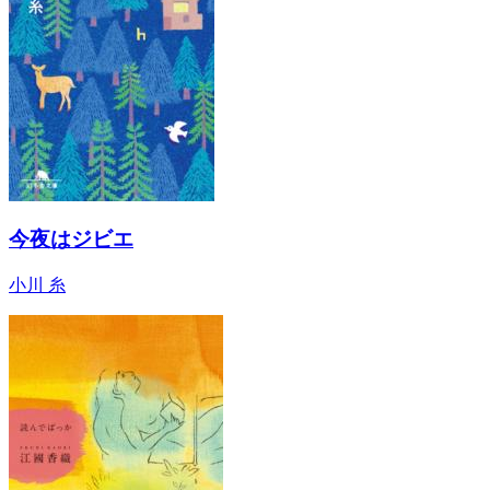
今夜はジビエ
小川 糸