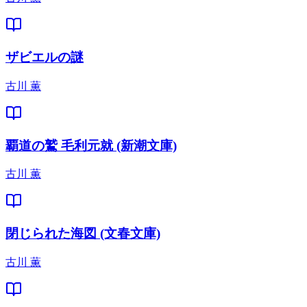
ザビエルの謎
古川 薫
覇道の鷲 毛利元就 (新潮文庫)
古川 薫
閉じられた海図 (文春文庫)
古川 薫