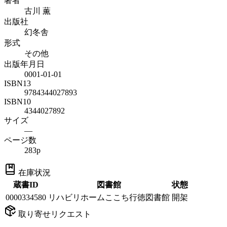
著者
古川 薫
出版社
幻冬舎
形式
その他
出版年月日
0001-01-01
ISBN13
9784344027893
ISBN10
4344027892
サイズ
—
ページ数
283p
在庫状況
蔵書ID
図書館
状態
0000334580
リハビリホームここち行徳図書館
開架
取り寄せリクエスト