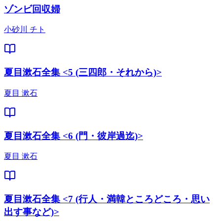
ゾンビ回収婦
小砂川 チト
夏目漱石全集 <5 (三四郎・それから)>
夏目 漱石
夏目漱石全集 <6 (門・彼岸過迄)>
夏目 漱石
夏目漱石全集 <7 (行人・満韓ところどころ・思い
出す事など)>