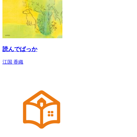
読んでばっか
江国 香織