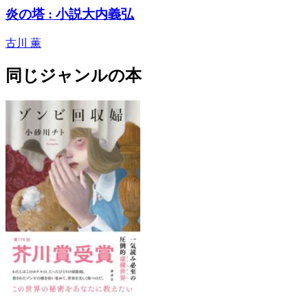
炎の塔 : 小説大内義弘
古川 薫
同じジャンルの本