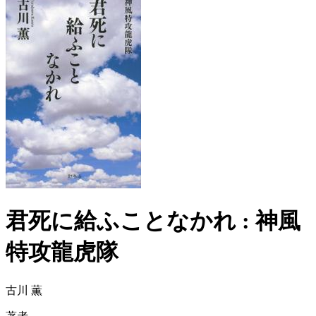
君死に給ふことなかれ : 神風
特攻龍虎隊
古川 薫