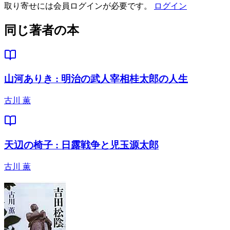
取り寄せには会員ログインが必要です。
ログイン
同じ著者の本
山河ありき : 明治の武人宰相桂太郎の人生
古川 薫
天辺の椅子 : 日露戦争と児玉源太郎
古川 薫