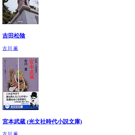
吉田松陰
古川 薫
宮本武蔵 (光文社時代小説文庫)
古川 薫