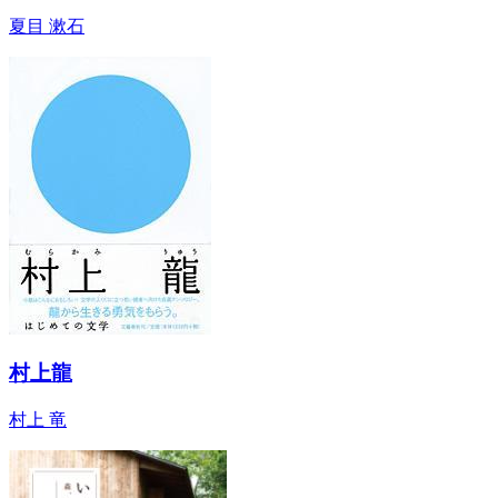
夏目 漱石
村上龍
村上 竜