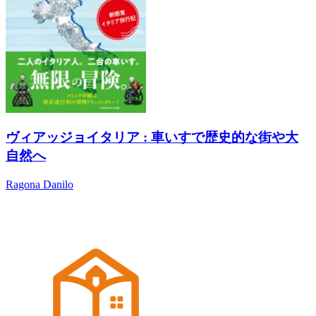
ヴィアッジョイタリア : 車いすで歴史的な街や大
自然へ
Ragona Danilo