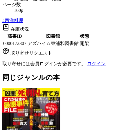
ページ数
160p
#
西洋料理
在庫状況
蔵書ID
図書館
状態
0000172307
アズハイム東浦和図書館
開架
取り寄せリクエスト
取り寄せには会員ログインが必要です。
ログイン
同じジャンルの本