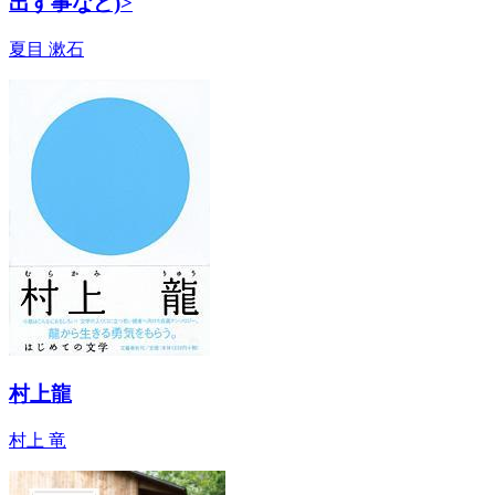
出す事など)>
夏目 漱石
村上龍
村上 竜