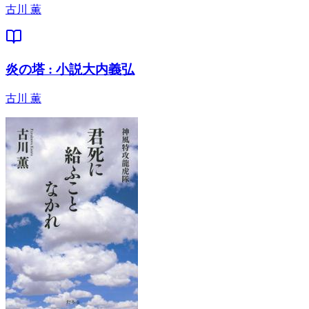
古川 薫
炎の塔 : 小説大内義弘
古川 薫