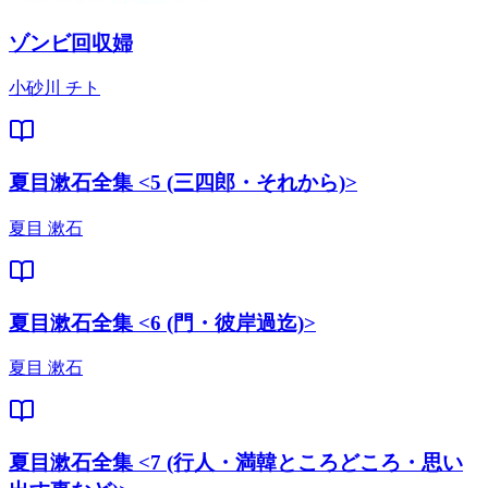
ゾンビ回収婦
小砂川 チト
夏目漱石全集 <5 (三四郎・それから)>
夏目 漱石
夏目漱石全集 <6 (門・彼岸過迄)>
夏目 漱石
夏目漱石全集 <7 (行人・満韓ところどころ・思い