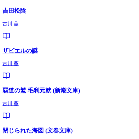
吉田松陰
古川 薫
ザビエルの謎
古川 薫
覇道の鷲 毛利元就 (新潮文庫)
古川 薫
閉じられた海図 (文春文庫)