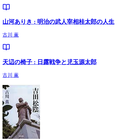
山河ありき : 明治の武人宰相桂太郎の人生
古川 薫
天辺の椅子 : 日露戦争と児玉源太郎
古川 薫