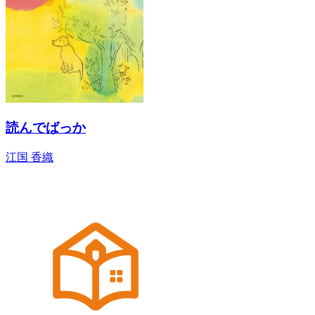
読んでばっか
江国 香織