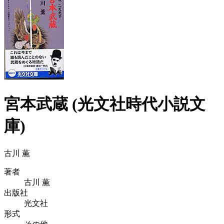
宮本武蔵 (光文社時代小説文
庫)
古川 薫
著者
古川 薫
出版社
光文社
形式