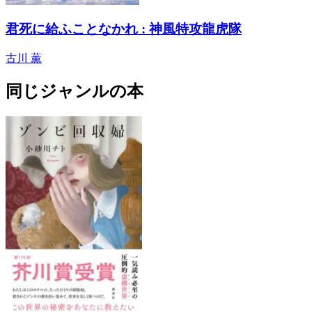
君死に給ふことなかれ : 神風特攻龍虎隊
古川 薫
同じジャンルの本