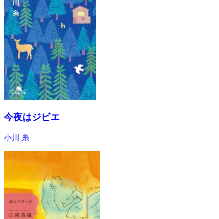
今夜はジビエ
小川 糸