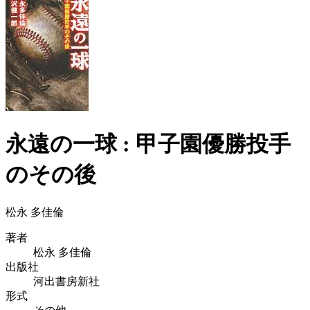
永遠の一球 : 甲子園優勝投手
のその後
松永 多佳倫
著者
松永 多佳倫
出版社
河出書房新社
形式