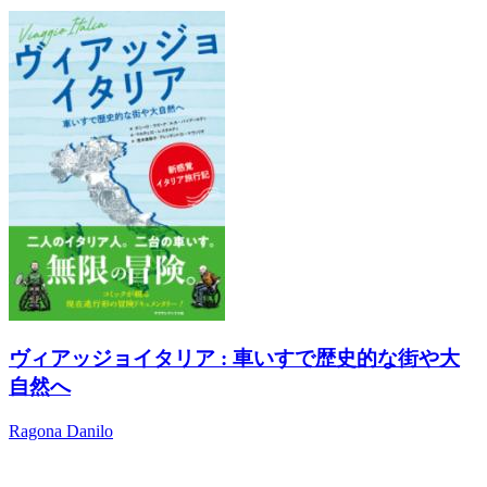
ヴィアッジョイタリア : 車いすで歴史的な街や大
自然へ
Ragona Danilo