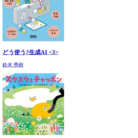
どう使う?生成AI <3>
鈴木 秀樹