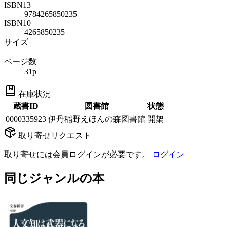
ISBN13
9784265850235
ISBN10
4265850235
サイズ
—
ページ数
31p
在庫状況
蔵書ID
図書館
状態
0000335923
伊丹稲野えほんの森図書館
開架
取り寄せリクエスト
取り寄せには会員ログインが必要です。
ログイン
同じジャンルの本