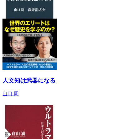
人文知は武器になる
山口 周