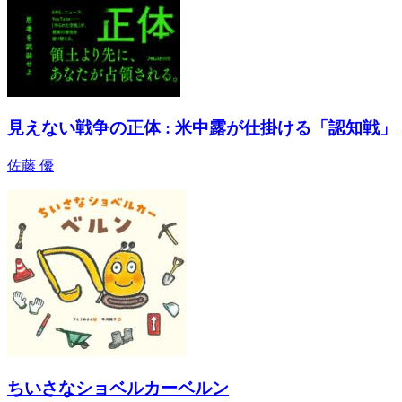
見えない戦争の正体 : 米中露が仕掛ける「認知戦」
佐藤 優
ちいさなショベルカーベルン