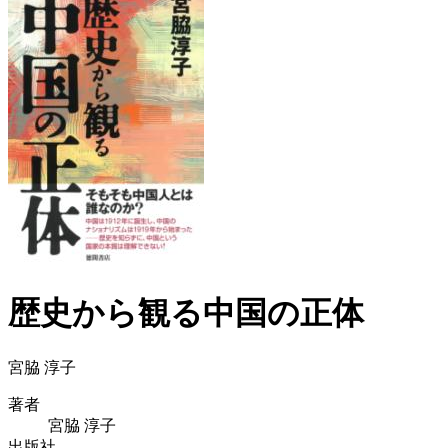
歴史から観る中国の正体
宮脇 淳子
著者
宮脇 淳子
出版社