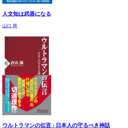
人文知は武器になる
山口 周
ウルトラマンの伝言 : 日本人の守るべき神話