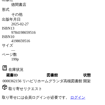
徳間書店
形式
その他
出版年月日
2025-02-27
ISBN13
9784198659516
ISBN10
4198659516
サイズ
—
ページ数
199p
在庫状況
蔵書ID
図書館
状態
0000362156
リハビリホームグランダ高槻図書館
開架
取り寄せリクエスト
取り寄せには会員ログインが必要です。
ログイン