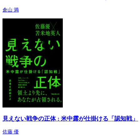
倉山 満
見えない戦争の正体 : 米中露が仕掛ける「認知戦」
佐藤 優