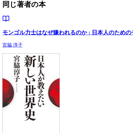
同じ著者の本
モンゴル力士はなぜ嫌われるのか : 日本人のため
宮脇 淳子