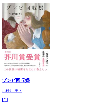
ゾンビ回収婦
小砂川 チト