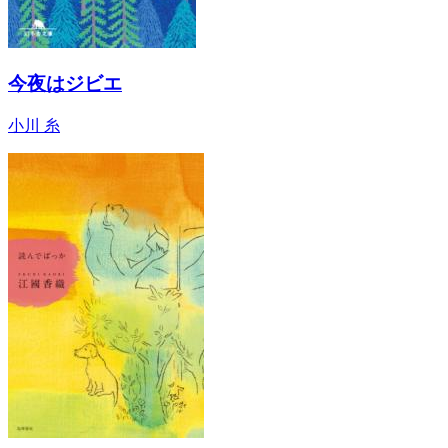
今夜はジビエ
小川 糸