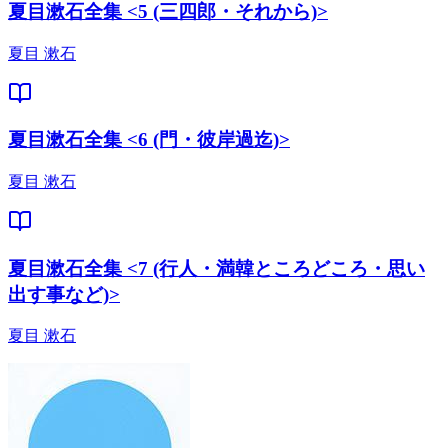
夏目漱石全集 <5 (三四郎・それから)>
夏目 漱石
夏目漱石全集 <6 (門・彼岸過迄)>
夏目 漱石
夏目漱石全集 <7 (行人・満韓ところどころ・思い
出す事など)>
夏目 漱石