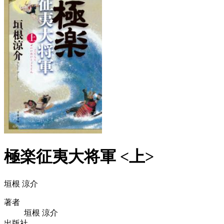
極楽征夷大将軍 <上>
垣根 涼介
著者
垣根 涼介
出版社