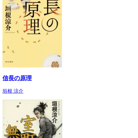
信長の原理
垣根 涼介