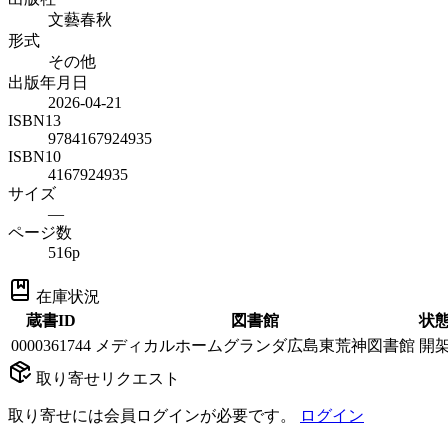
文藝春秋
形式
その他
出版年月日
2026-04-21
ISBN13
9784167924935
ISBN10
4167924935
サイズ
—
ページ数
516p
在庫状況
蔵書ID
図書館
状
0000361744
メディカルホームグランダ広島東荒神図書館
開
取り寄せリクエスト
取り寄せには会員ログインが必要です。
ログイン