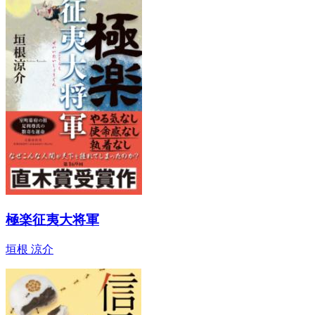
極楽征夷大将軍
垣根 涼介