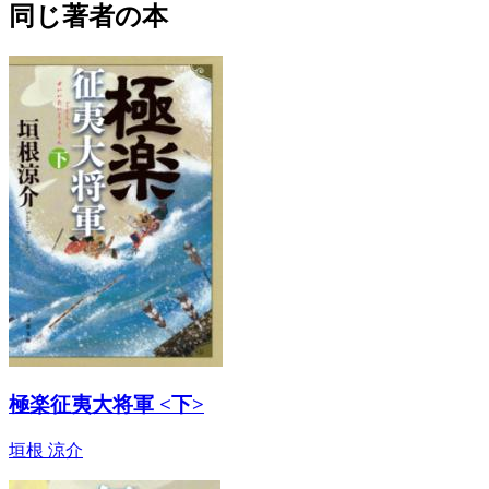
同じ著者の本
極楽征夷大将軍 <下>
垣根 涼介