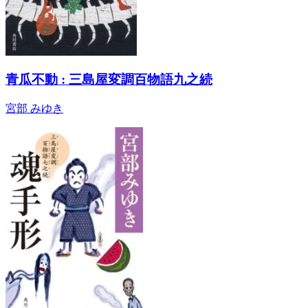
青瓜不動 : 三島屋変調百物語九之続
宮部 みゆき