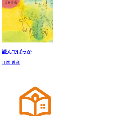
読んでばっか
江国 香織