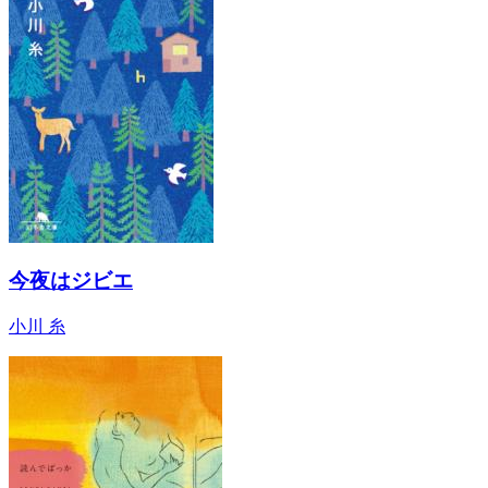
今夜はジビエ
小川 糸