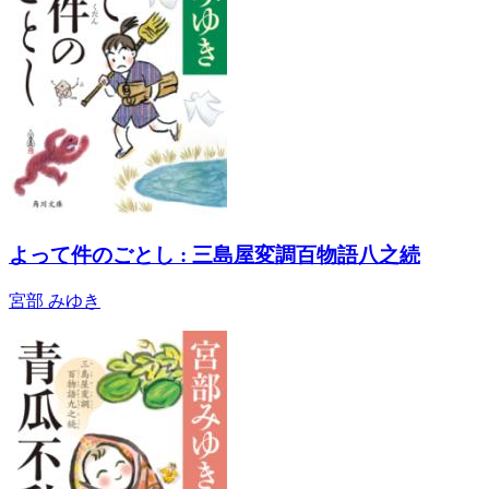
よって件のごとし : 三島屋変調百物語八之続
宮部 みゆき