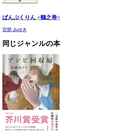
ぱんぷくりん <鶴之巻>
宮部 みゆき
同じジャンルの本