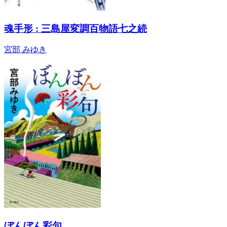
魂手形 : 三島屋変調百物語七之続
宮部 みゆき
ぼんぼん彩句