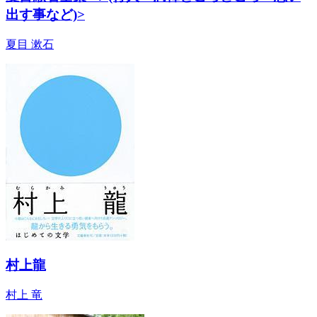
出す事など)>
夏目 漱石
村上龍
村上 竜