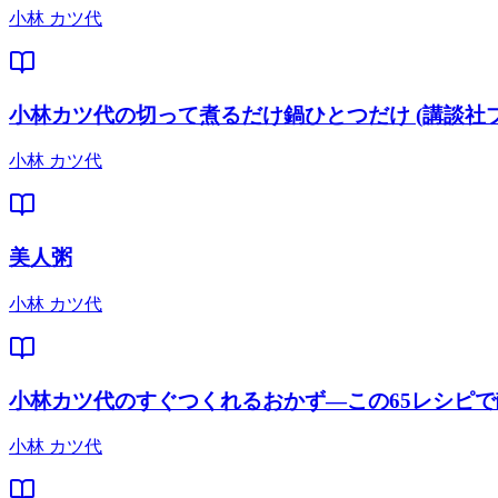
小林 カツ代
小林カツ代の切って煮るだけ鍋ひとつだけ (講談社
小林 カツ代
美人粥
小林 カツ代
小林カツ代のすぐつくれるおかず―この65レシピで
小林 カツ代