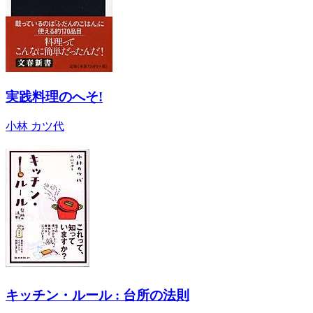
実践料理のへそ!
小林 カツ代
キッチン・ルール : 台所の法則