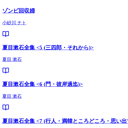
ゾンビ回収婦
小砂川 チト
夏目漱石全集 <5 (三四郎・それから)>
夏目 漱石
夏目漱石全集 <6 (門・彼岸過迄)>
夏目 漱石
夏目漱石全集 <7 (行人・満韓ところどころ・思い出