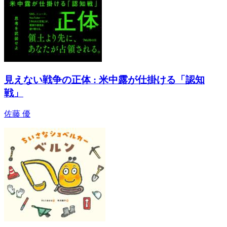
見えない戦争の正体 : 米中露が仕掛ける「認知
戦」
佐藤 優