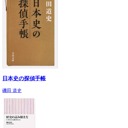
日本史の探偵手帳
磯田 道史