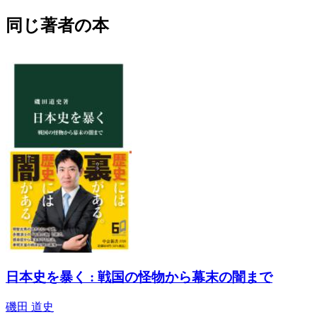
同じ著者の本
日本史を暴く : 戦国の怪物から幕末の闇まで
磯田 道史