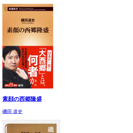
素顔の西郷隆盛
磯田 道史