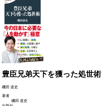
豊臣兄弟天下を獲った処世術
磯田 道史
著者
磯田 道史
出版社