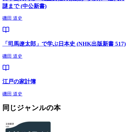
謎まで (中公新書)
磯田 道史
「司馬遼太郎」で学ぶ日本史 (NHK出版新書 517)
磯田 道史
江戸の家計簿
磯田 道史
同じジャンルの本