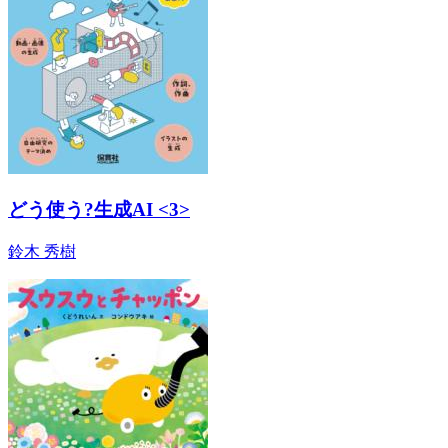
どう使う?生成AI <3>
鈴木 秀樹