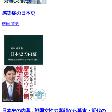
感染症の日本史
磯田 道史
日本史の内幕 - 戦国女性の素顔から幕末・近代の