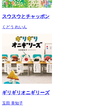
スウスウとチャッポン
くどう れいん
ギリギリオニギリーズ
玉田 美知子