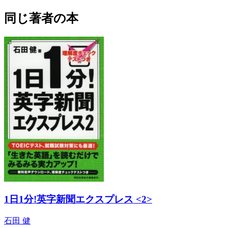
同じ著者の本
1日1分!英字新聞エクスプレス <2>
石田 健