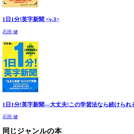
1日1分!英字新聞 <v.3>
石田 健
1日1分!英字新聞―大丈夫!この学習法なら続けられる
石田 健
同じジャンルの本