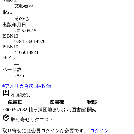
文藝春秋
形式
その他
出版年月日
2025-05-15
ISBN13
9784166614929
ISBN10
4166614924
サイズ
—
ページ数
287p
#
アメリカ合衆国--政治
在庫状況
蔵書ID
図書館
状態
0000362082
袖ヶ浦団地まいぷれ図書館
開架
取り寄せリクエスト
取り寄せには会員ログインが必要です。
ログイン