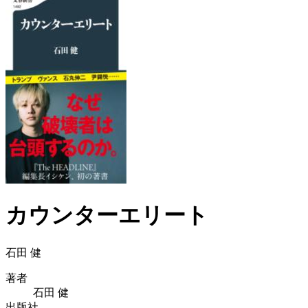
カウンターエリート
石田 健
著者
石田 健
出版社