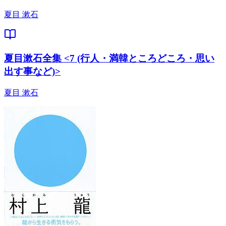
夏目 漱石
夏目漱石全集 <7 (行人・満韓ところどころ・思い
出す事など)>
夏目 漱石