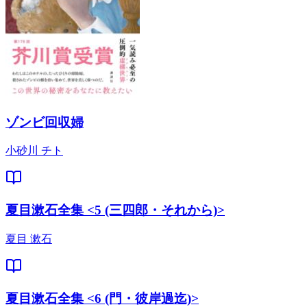
ゾンビ回収婦
小砂川 チト
夏目漱石全集 <5 (三四郎・それから)>
夏目 漱石
夏目漱石全集 <6 (門・彼岸過迄)>