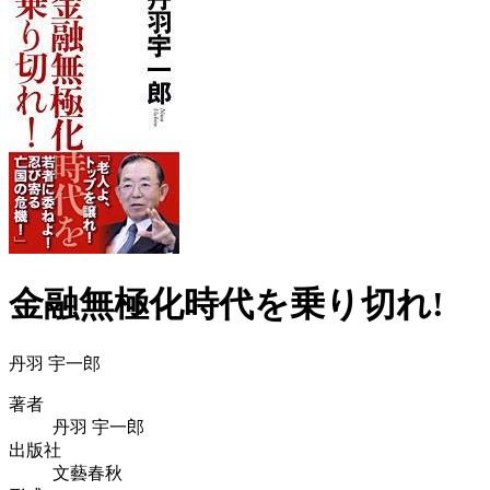
金融無極化時代を乗り切れ!
丹羽 宇一郎
著者
丹羽 宇一郎
出版社
文藝春秋