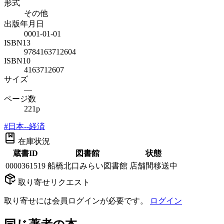
形式
その他
出版年月日
0001-01-01
ISBN13
9784163712604
ISBN10
4163712607
サイズ
—
ページ数
221p
#
日本--経済
在庫状況
蔵書ID
図書館
状態
0000361519
船橋北口みらい図書館
店舗間移送中
取り寄せリクエスト
取り寄せには会員ログインが必要です。
ログイン