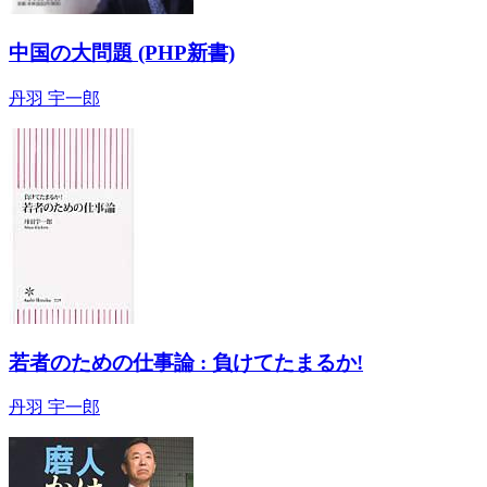
中国の大問題 (PHP新書)
丹羽 宇一郎
若者のための仕事論 : 負けてたまるか!
丹羽 宇一郎