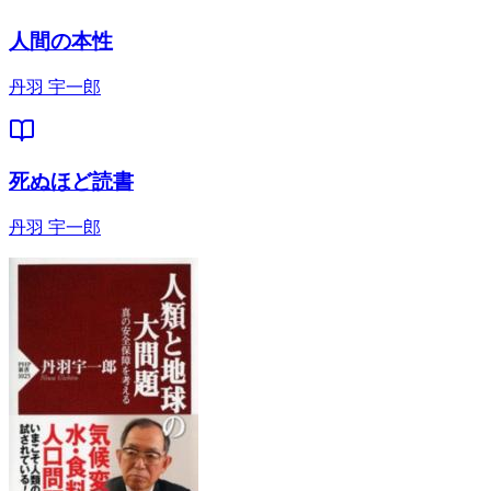
人間の本性
丹羽 宇一郎
死ぬほど読書
丹羽 宇一郎