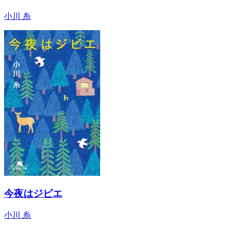
小川 糸
今夜はジビエ
小川 糸