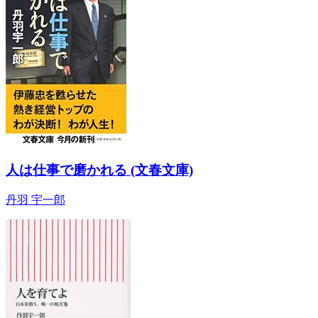
人は仕事で磨かれる (文春文庫)
丹羽 宇一郎