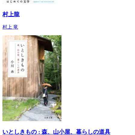
村上龍
村上 竜
いとしきもの : 森、山小屋、暮らしの道具