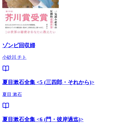
ゾンビ回収婦
小砂川 チト
夏目漱石全集 <5 (三四郎・それから)>
夏目 漱石
夏目漱石全集 <6 (門・彼岸過迄)>