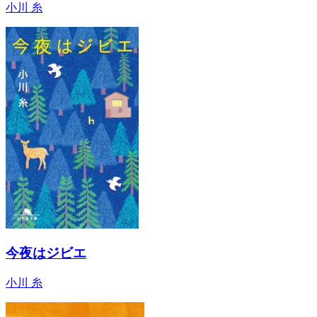
小川 糸
今夜はジビエ
小川 糸