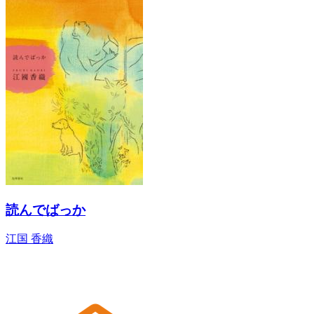
読んでばっか
江国 香織