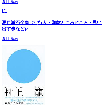
夏目 漱石
夏目漱石全集 <7 (行人・満韓ところどころ・思い
出す事など)>
夏目 漱石