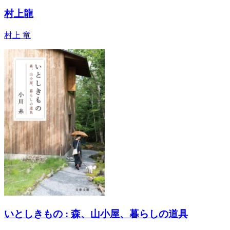
村上龍
村上 竜
いとしきもの : 森、山小屋、暮らしの道具