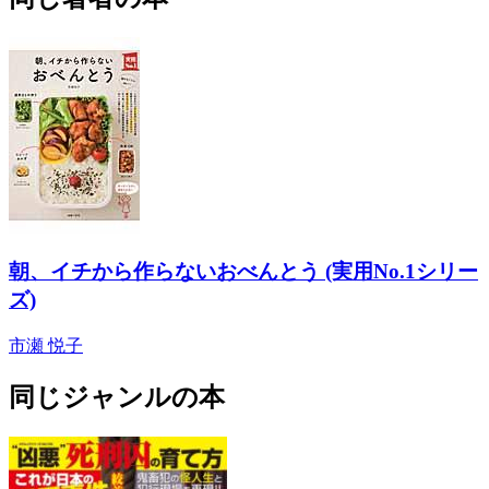
朝、イチから作らないおべんとう (実用No.1シリー
ズ)
市瀬 悦子
同じジャンルの本