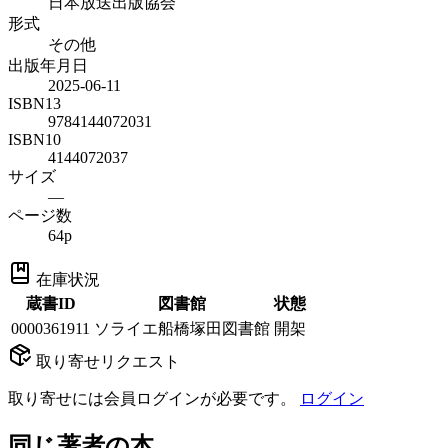
日本放送出版協会
形式
その他
出版年月日
2025-06-11
ISBN13
9784144072031
ISBN10
4144072037
サイズ
—
ページ数
64p
在庫状況
蔵書ID
図書館
状態
0000361911
ソライエ船橋塚田図書館
開架
取り寄せリクエスト
取り寄せには会員ログインが必要です。
ログイン
同じ著者の本