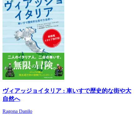
ヴィアッジョイタリア : 車いすで歴史的な街や大
自然へ
Ragona Danilo