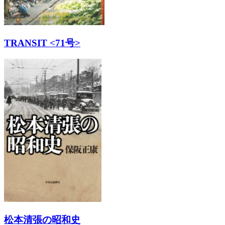
TRANSIT <71号>
松本清張の昭和史