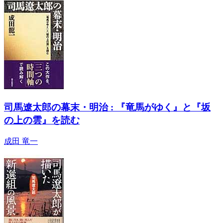
司馬遼太郎の幕末・明治 : 『竜馬がゆく』と『坂
の上の雲』を読む
成田 竜一