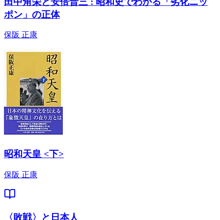
田中角栄と安倍晋三 : 昭和史でわかる「劣化ニッ
ポン」の正体
保阪 正康
昭和天皇 <下>
保阪 正康
〈敗戦〉と日本人