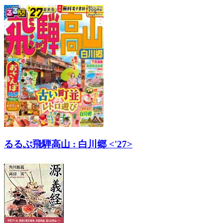
るるぶ飛騨高山 : 白川郷 <'27>