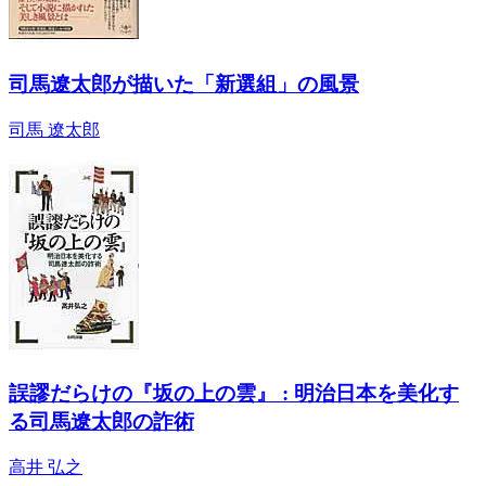
司馬遼太郎が描いた「新選組」の風景
司馬 遼太郎
誤謬だらけの『坂の上の雲』 : 明治日本を美化す
る司馬遼太郎の詐術
高井 弘之