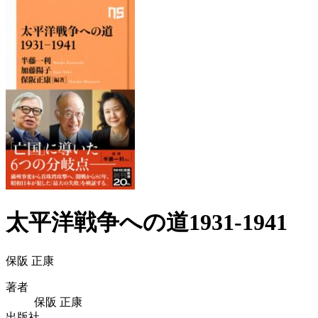
太平洋戦争への道1931-1941
保阪 正康
著者
保阪 正康
出版社