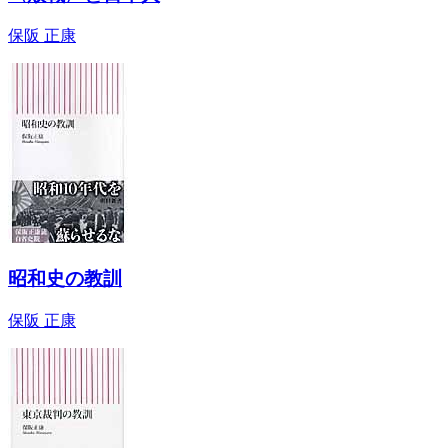
保阪 正康
昭和史の教訓
保阪 正康