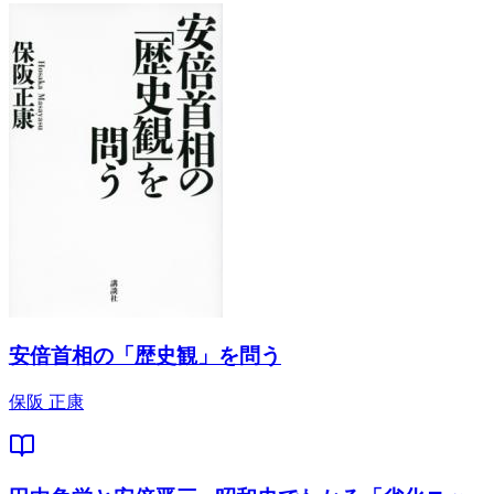
安倍首相の「歴史観」を問う
保阪 正康