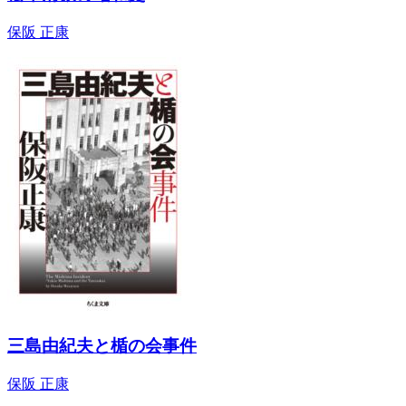
保阪 正康
三島由紀夫と楯の会事件
保阪 正康