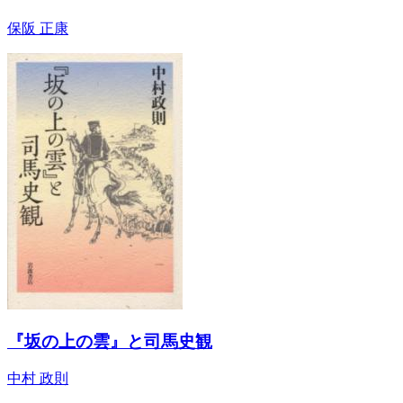
保阪 正康
『坂の上の雲』と司馬史観
中村 政則