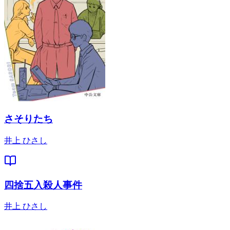
さそりたち
井上 ひさし
四捨五入殺人事件
井上 ひさし