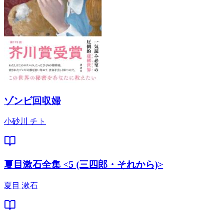
ゾンビ回収婦
小砂川 チト
夏目漱石全集 <5 (三四郎・それから)>
夏目 漱石