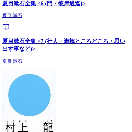
夏目漱石全集 <6 (門・彼岸過迄)>
夏目 漱石
夏目漱石全集 <7 (行人・満韓ところどころ・思い
出す事など)>
夏目 漱石