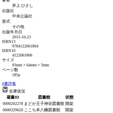
著者
井上 ひさし
出版社
中央公論社
形式
その他
出版年月日
2015-10-23
ISBN13
9784122061804
ISBN10
4122061806
サイズ
93mm × 64mm × 5mm
ページ数
185p
#
書評集
在庫状況
蔵書ID
図書館
状態
0000202278
まどか王子神谷図書館
開架
0000329620
ここち本八幡図書館
開架