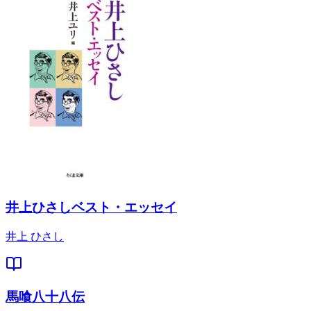
井上ひさしベスト・エッセイ
井上 ひさし
馬喰八十八伝