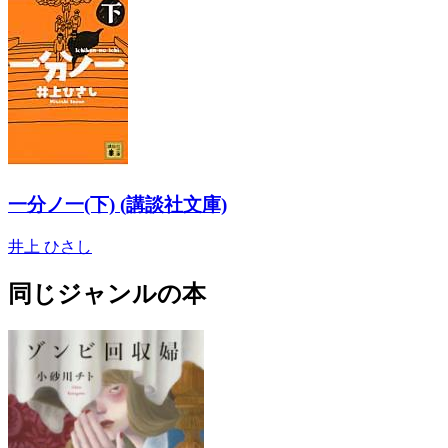
一分ノ一(下) (講談社文庫)
井上 ひさし
同じジャンルの本