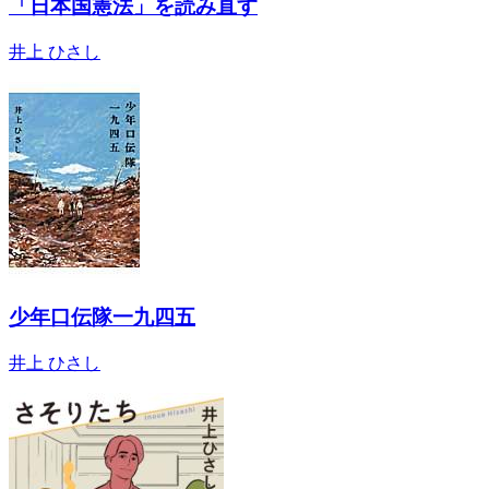
「日本国憲法」を読み直す
井上 ひさし
少年口伝隊一九四五
井上 ひさし