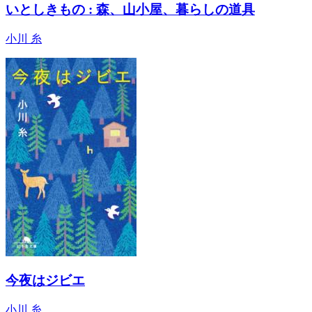
いとしきもの : 森、山小屋、暮らしの道具
小川 糸
今夜はジビエ
小川 糸