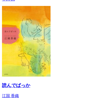
読んでばっか
江国 香織