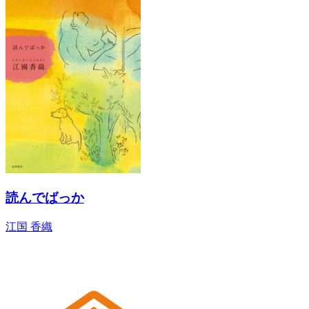
読んでばっか
江国 香織