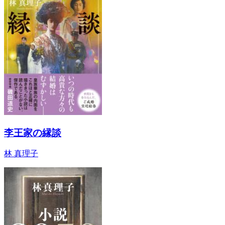
李王家の縁談
林 真理子