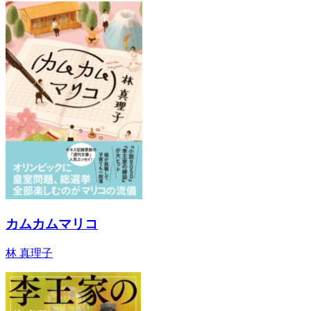
カムカムマリコ
林 真理子