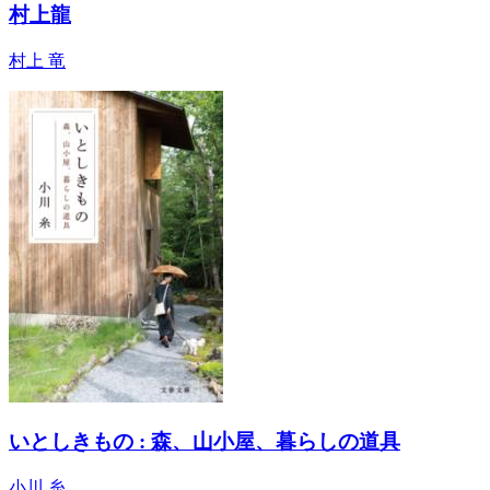
村上龍
村上 竜
いとしきもの : 森、山小屋、暮らしの道具
小川 糸