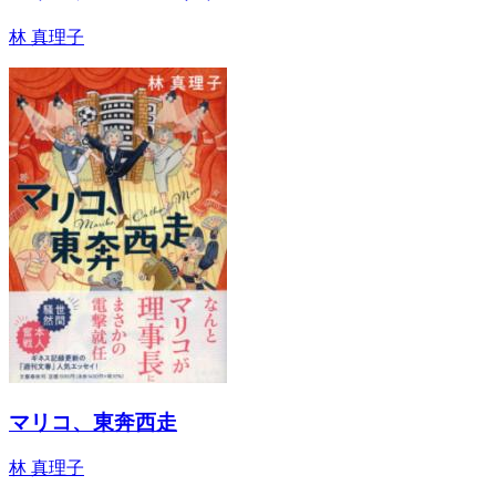
林 真理子
マリコ、東奔西走
林 真理子