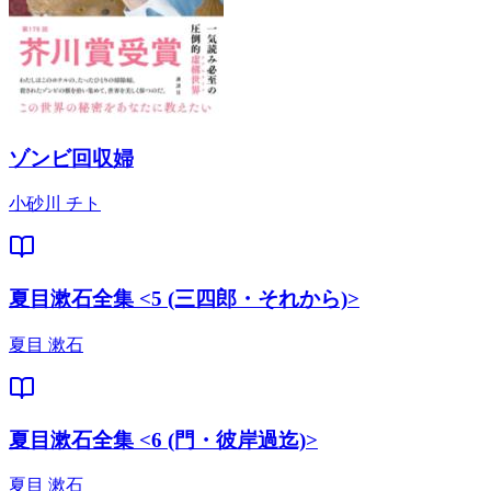
ゾンビ回収婦
小砂川 チト
夏目漱石全集 <5 (三四郎・それから)>
夏目 漱石
夏目漱石全集 <6 (門・彼岸過迄)>
夏目 漱石