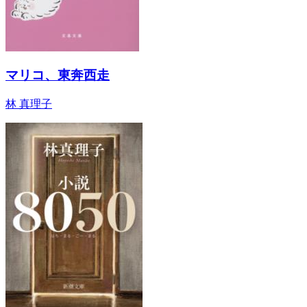
マリコ、東奔西走
林 真理子