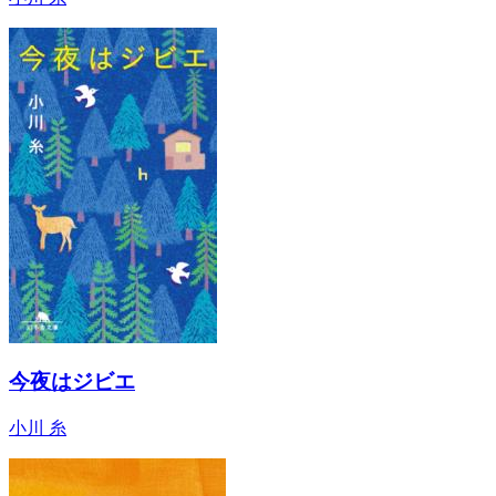
今夜はジビエ
小川 糸