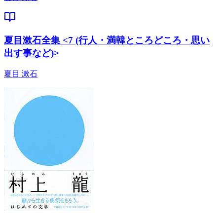
夏目漱石全集 <7 (行人・満韓ところどころ・思い
出す事など)>
夏目 漱石