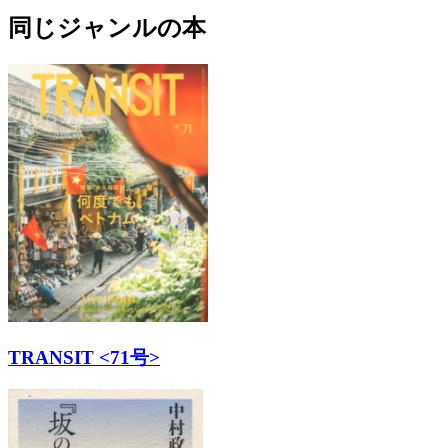
同じジャンルの本
TRANSIT <71号>