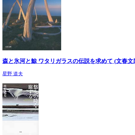
森と氷河と鯨 ワタリガラスの伝説を求めて (文春文
星野 道夫