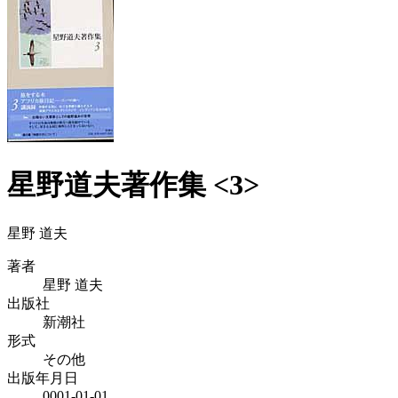
星野道夫著作集 <3>
星野 道夫
著者
星野 道夫
出版社
新潮社
形式
その他
出版年月日
0001-01-01