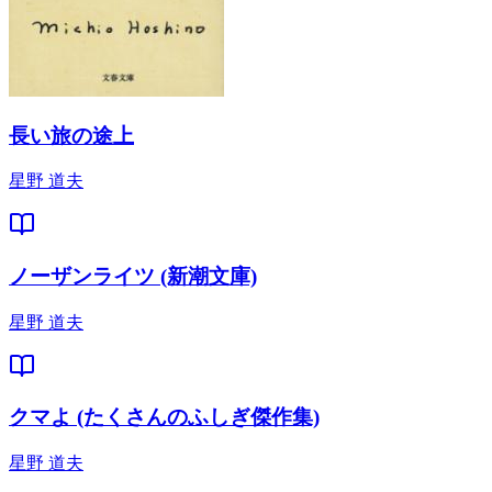
長い旅の途上
星野 道夫
ノーザンライツ (新潮文庫)
星野 道夫
クマよ (たくさんのふしぎ傑作集)
星野 道夫