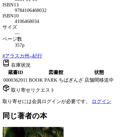
ISBN13
9784106468032
ISBN10
4106468034
サイズ
—
ページ数
357p
#
アラスカ州--紀行
在庫状況
蔵書ID
図書館
状態
0000362011
BOOK PARK ちばぎんざ
店舗間移送中
取り寄せリクエスト
取り寄せには会員ログインが必要です。
ログイン
同じ著者の本