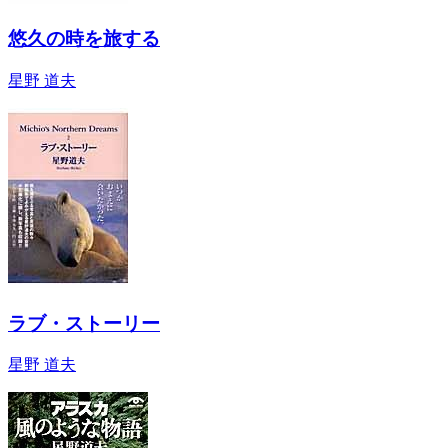
悠久の時を旅する
星野 道夫
ラブ・ストーリー
星野 道夫