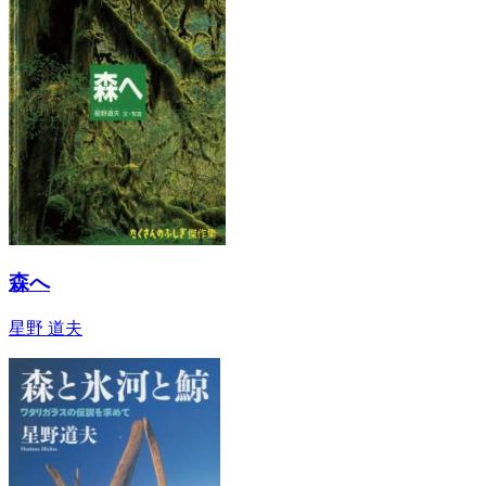
森へ
星野 道夫