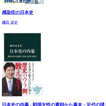
感染症の日本史
磯田 道史
日本史の内幕 - 戦国女性の素顔から幕末・近代の謎ま