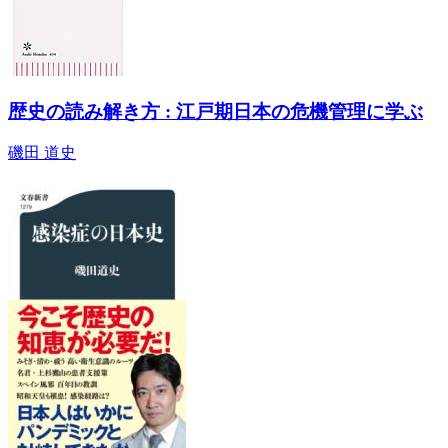
歴史の読み解き方 : 江戸期日本の危機管理に学ぶ
磯田 道史