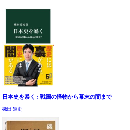
日本史を暴く : 戦国の怪物から幕末の闇まで
磯田 道史