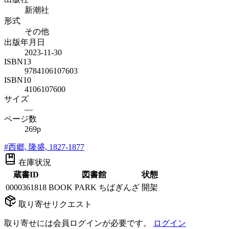
新潮社
形式
その他
出版年月日
2023-11-30
ISBN13
9784106107603
ISBN10
4106107600
サイズ
—
ページ数
269p
#
西郷, 隆盛, 1827-1877
在庫状況
蔵書ID
図書館
状態
0000361818
BOOK PARK ちばぎんざ
開架
取り寄せリクエスト
取り寄せには会員ログインが必要です。
ログイン