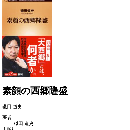
素顔の西郷隆盛
磯田 道史
著者
磯田 道史
出版社