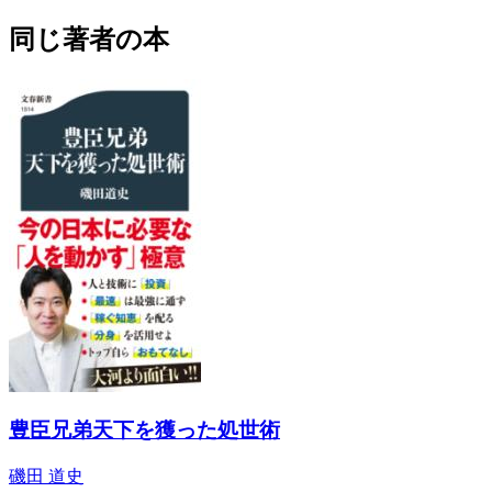
同じ著者の本
豊臣兄弟天下を獲った処世術
磯田 道史