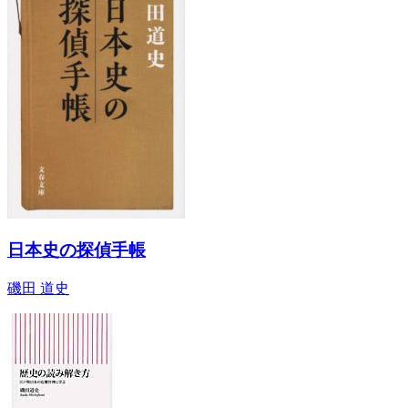
日本史の探偵手帳
磯田 道史