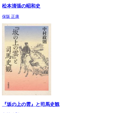
松本清張の昭和史
保阪 正康
『坂の上の雲』と司馬史観