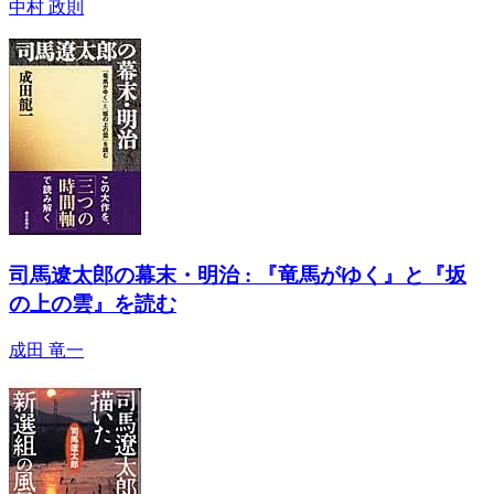
中村 政則
司馬遼太郎の幕末・明治 : 『竜馬がゆく』と『坂
の上の雲』を読む
成田 竜一