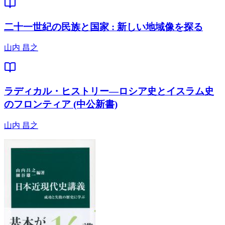
二十一世紀の民族と国家 : 新しい地域像を探る
山内 昌之
ラディカル・ヒストリー―ロシア史とイスラム史
のフロンティア (中公新書)
山内 昌之