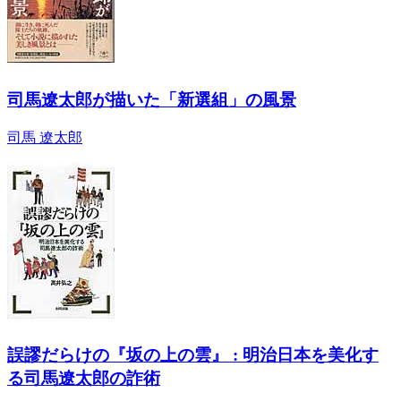
司馬遼太郎が描いた「新選組」の風景
司馬 遼太郎
誤謬だらけの『坂の上の雲』 : 明治日本を美化す
る司馬遼太郎の詐術