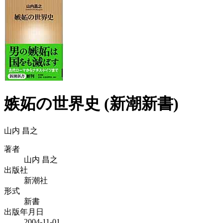
嫉妬の世界史 (新潮新書)
山内 昌之
著者
山内 昌之
出版社
新潮社
形式
新書
出版年月日
2004-11-01