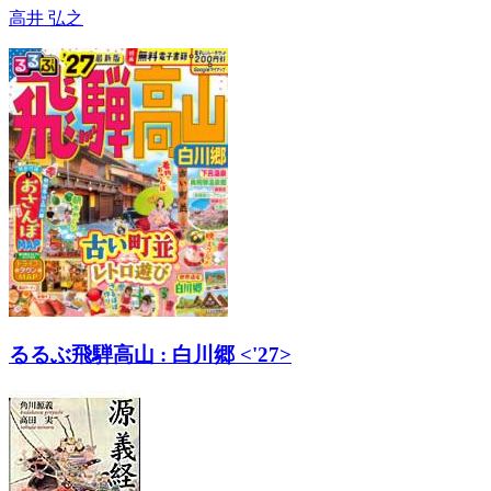
高井 弘之
るるぶ飛騨高山 : 白川郷 <'27>