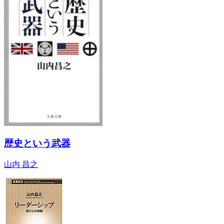
歴史という武器
山内 昌之