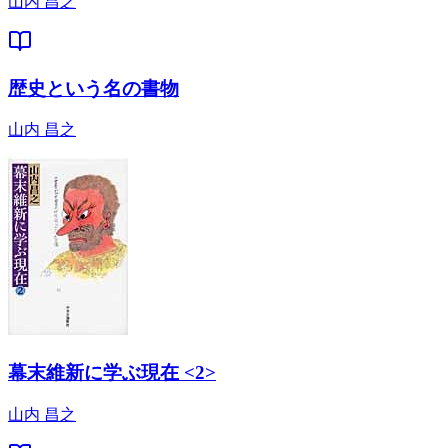
山内 昌之
歴史という名の書物
山内 昌之
幕末維新に学ぶ現在 <2>
山内 昌之