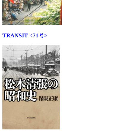
TRANSIT <71号>