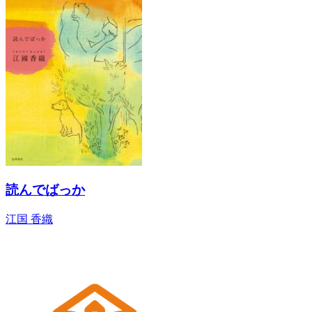
読んでばっか
江国 香織