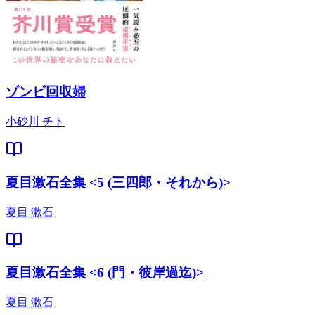
ゾンビ回収婦
小砂川 チト
夏目漱石全集 <5 (三四郎・それから)>
夏目 漱石
夏目漱石全集 <6 (門・彼岸過迄)>
夏目 漱石