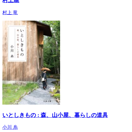
村上龍
村上 竜
いとしきもの : 森、山小屋、暮らしの道具
小川 糸