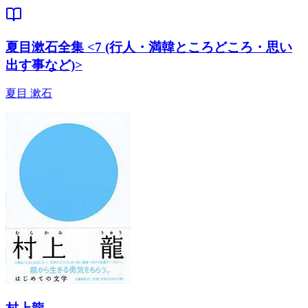
夏目漱石全集 <7 (行人・満韓ところどころ・思い
出す事など)>
夏目 漱石