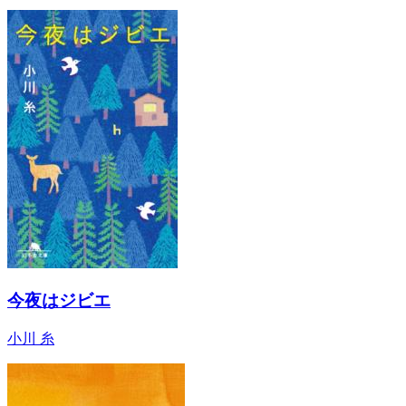
今夜はジビエ
小川 糸