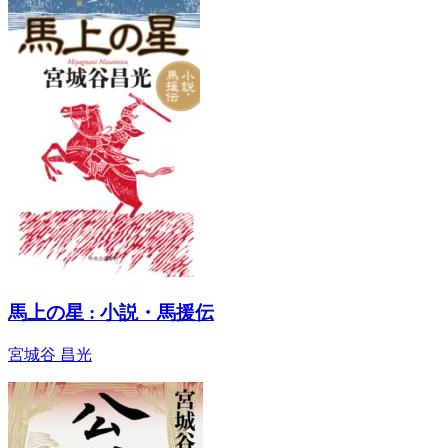
馬上の星 : 小説・馬援伝
宮城谷 昌光