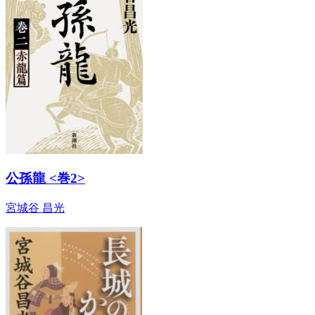
公孫龍 <巻2>
宮城谷 昌光