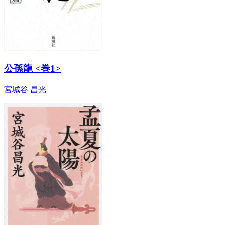
公孫龍 <巻1>
宮城谷 昌光