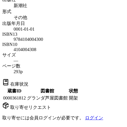
新潮社
形式
その他
出版年月日
0001-01-01
ISBN13
9784104004300
ISBN10
4104004308
サイズ
—
ページ数
293p
在庫状況
蔵書ID
図書館
状態
0000361812
グランダ芦屋図書館
開架
取り寄せリクエスト
取り寄せには会員ログインが必要です。
ログイン