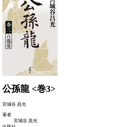
公孫龍 <巻3>
宮城谷 昌光
著者
宮城谷 昌光
出版社