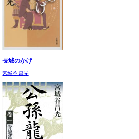
長城のかげ
宮城谷 昌光