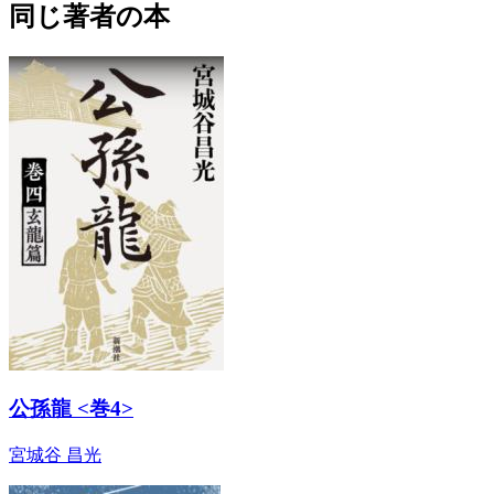
同じ著者の本
公孫龍 <巻4>
宮城谷 昌光