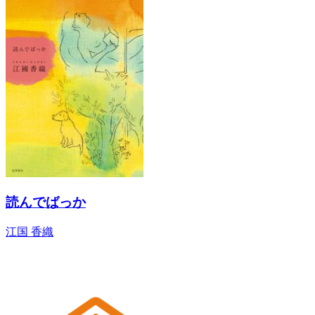
読んでばっか
江国 香織