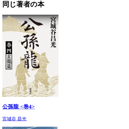
同じ著者の本
公孫龍 <巻4>
宮城谷 昌光