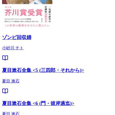
ゾンビ回収婦
小砂川 チト
夏目漱石全集 <5 (三四郎・それから)>
夏目 漱石
夏目漱石全集 <6 (門・彼岸過迄)>
夏目 漱石