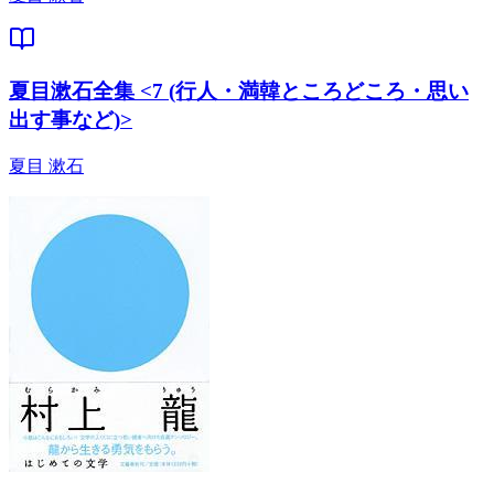
夏目漱石全集 <7 (行人・満韓ところどころ・思い
出す事など)>
夏目 漱石