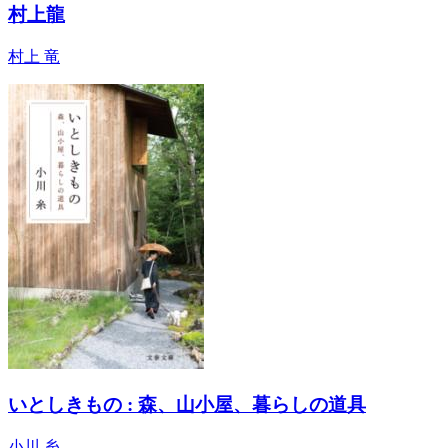
村上龍
村上 竜
いとしきもの : 森、山小屋、暮らしの道具
小川 糸