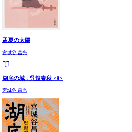
孟夏の太陽
宮城谷 昌光
湖底の城 : 呉越春秋 <8>
宮城谷 昌光