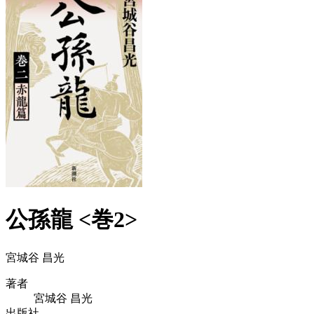
公孫龍 <巻2>
宮城谷 昌光
著者
宮城谷 昌光
出版社