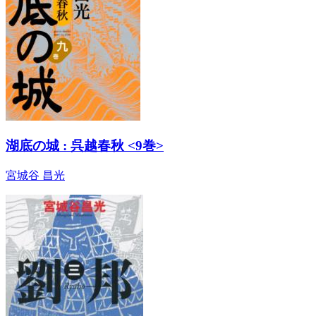
湖底の城 : 呉越春秋 <9巻>
宮城谷 昌光