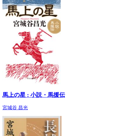
馬上の星 : 小説・馬援伝
宮城谷 昌光