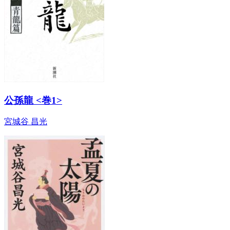
公孫龍 <巻1>
宮城谷 昌光