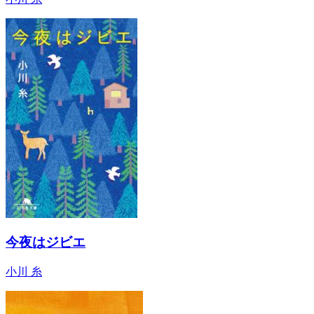
今夜はジビエ
小川 糸