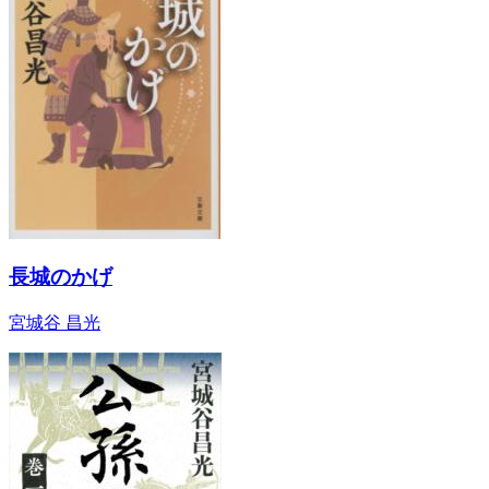
長城のかげ
宮城谷 昌光