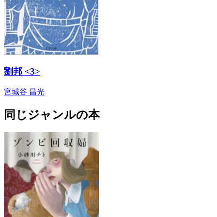
劉邦 <3>
宮城谷 昌光
同じジャンルの本