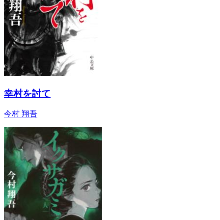
幸村を討て
今村 翔吾