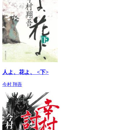
人よ、花よ、 <下>
今村 翔吾