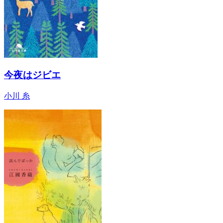
今夜はジビエ
小川 糸