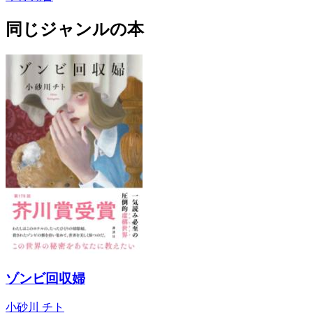
同じジャンルの本
ゾンビ回収婦
小砂川 チト