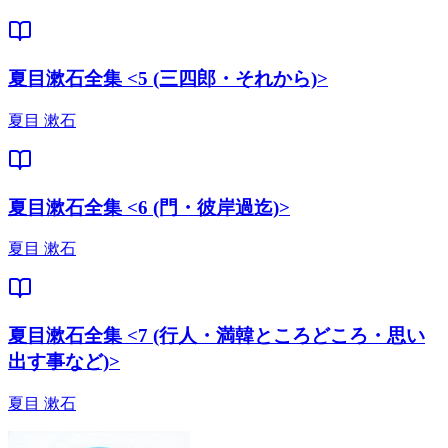
夏目漱石全集 <5 (三四郎・それから)>
夏目 漱石
夏目漱石全集 <6 (門・彼岸過迄)>
夏目 漱石
夏目漱石全集 <7 (行人・満韓ところどころ・思い
出す事など)>
夏目 漱石