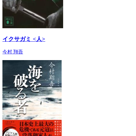
イクサガミ <人>
今村 翔吾