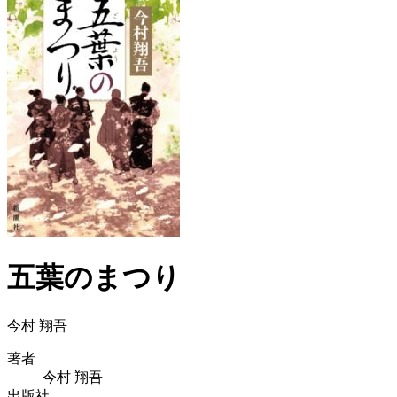
五葉のまつり
今村 翔吾
著者
今村 翔吾
出版社