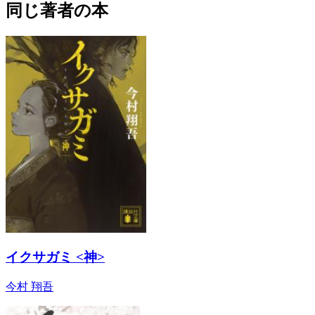
同じ著者の本
イクサガミ <神>
今村 翔吾