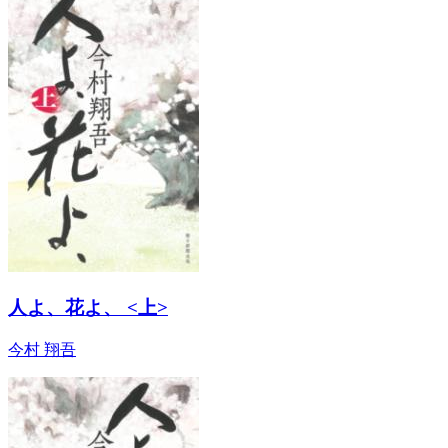
人よ、花よ、 <上>
今村 翔吾