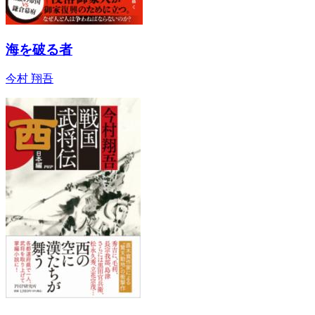
海を破る者
今村 翔吾