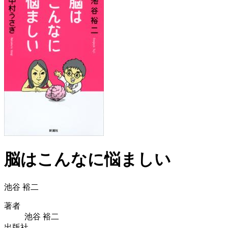
脳はこんなに悩ましい
池谷 裕二
著者
池谷 裕二
出版社