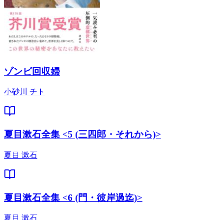
ゾンビ回収婦
小砂川 チト
夏目漱石全集 <5 (三四郎・それから)>
夏目 漱石
夏目漱石全集 <6 (門・彼岸過迄)>
夏目 漱石