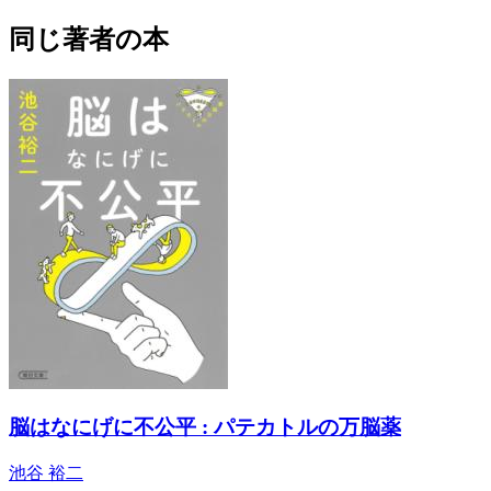
同じ著者の本
脳はなにげに不公平 : パテカトルの万脳薬
池谷 裕二