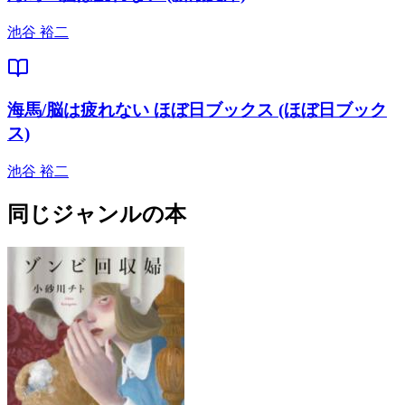
池谷 裕二
海馬/脳は疲れない ほぼ日ブックス (ほぼ日ブック
ス)
池谷 裕二
同じジャンルの本