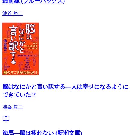
最前線 (ブルーバックス)
池谷 裕二
脳はなにかと言い訳する―人は幸せになるように
できていた!?
池谷 裕二
海馬―脳は疲れない (新潮文庫)