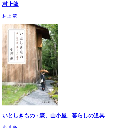
村上龍
村上 竜
いとしきもの : 森、山小屋、暮らしの道具
小川 糸