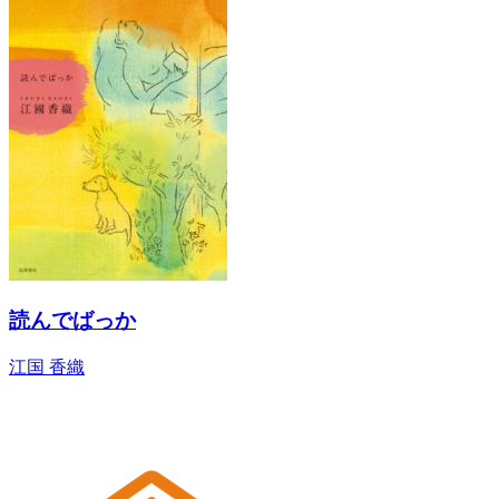
読んでばっか
江国 香織