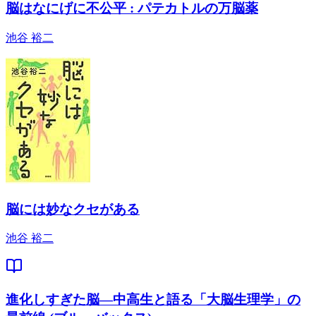
脳はなにげに不公平 : パテカトルの万脳薬
池谷 裕二
脳には妙なクセがある
池谷 裕二
進化しすぎた脳―中高生と語る「大脳生理学」の