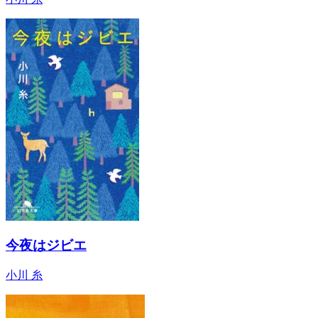
今夜はジビエ
小川 糸