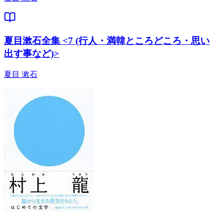
夏目漱石全集 <7 (行人・満韓ところどころ・思い
出す事など)>
夏目 漱石