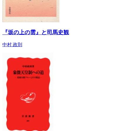
『坂の上の雲』と司馬史観
中村 政則