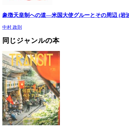
象徴天皇制への道―米国大使グルーとその周辺 (岩波
中村 政則
同じジャンルの本