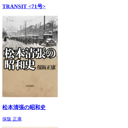
TRANSIT <71号>
松本清張の昭和史
保阪 正康