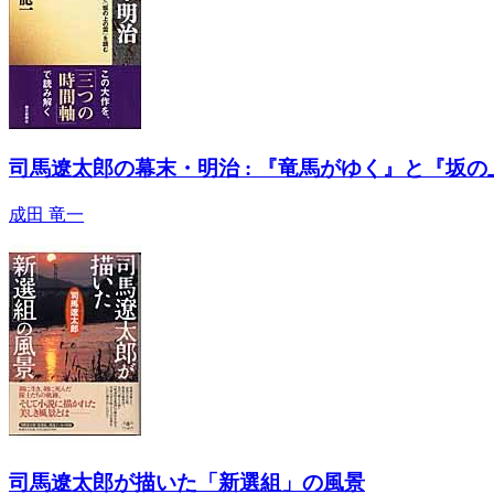
司馬遼太郎の幕末・明治 : 『竜馬がゆく』と『坂
成田 竜一
司馬遼太郎が描いた「新選組」の風景