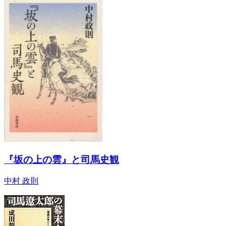
『坂の上の雲』と司馬史観
中村 政則