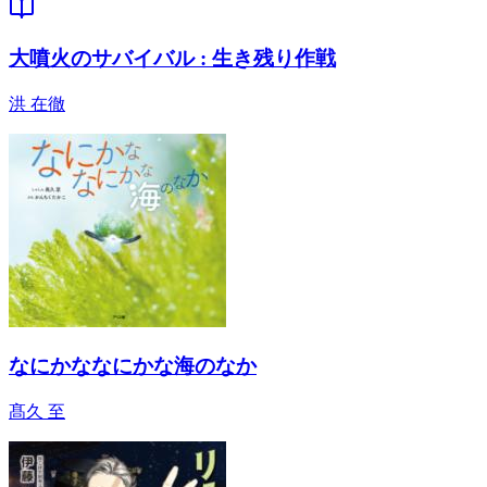
大噴火のサバイバル : 生き残り作戦
洪 在徹
なにかななにかな海のなか
髙久 至