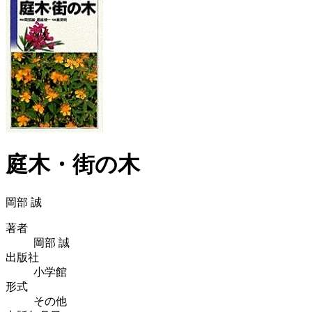
庭木・街の木
岡部 誠
著者
岡部 誠
出版社
小学館
形式
その他