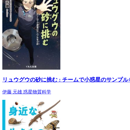
リュウグウの砂に挑む : チームで小惑星のサンプル
伊藤 元雄 惑星物質科学