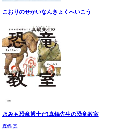
こおりのせかいなんきょくへいこう
きみも恐竜博士だ!真鍋先生の恐竜教室
真鍋 真