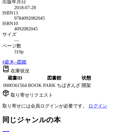
出版年月日
2018-07-28
ISBN13
9784092082045
ISBN10
4092082045
サイズ
—
ページ数
319p
#
庭木--図鑑
在庫状況
蔵書ID
図書館
状態
0000361564
BOOK PARK ちばぎんざ
開架
取り寄せリクエスト
取り寄せには会員ログインが必要です。
ログイン
同じジャンルの本