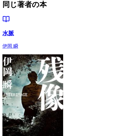
同じ著者の本
水脈
伊岡 瞬