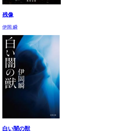
残像
伊岡 瞬
白い闇の獣