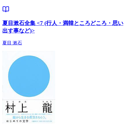
夏目漱石全集 <7 (行人・満韓ところどころ・思い
出す事など)>
夏目 漱石