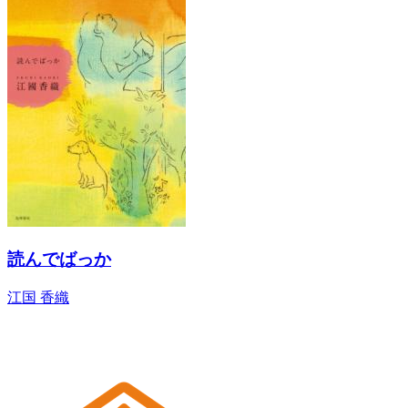
読んでばっか
江国 香織