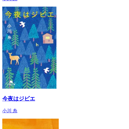
今夜はジビエ
小川 糸