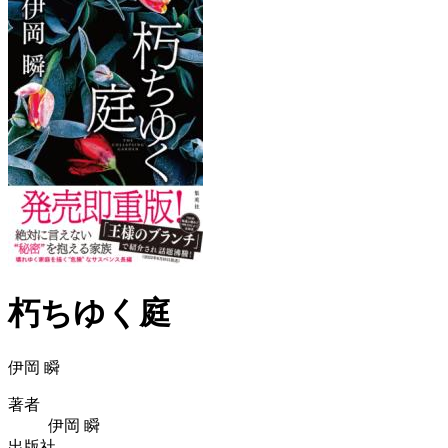
朽ちゆく庭
伊岡 瞬
著者
伊岡 瞬
出版社