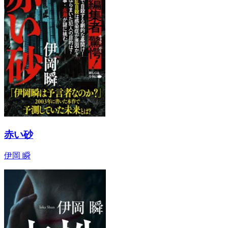
赤い砂
伊岡 瞬