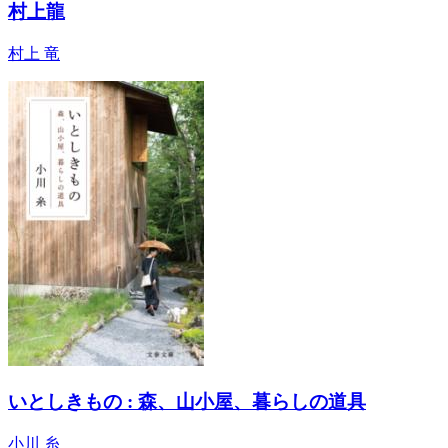
村上龍
村上 竜
いとしきもの : 森、山小屋、暮らしの道具
小川 糸