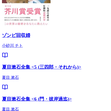
ゾンビ回収婦
小砂川 チト
夏目漱石全集 <5 (三四郎・それから)>
夏目 漱石
夏目漱石全集 <6 (門・彼岸過迄)>
夏目 漱石