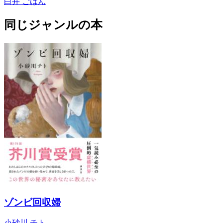
白井 ごはん
同じジャンルの本
ゾンビ回収婦
小砂川 チト