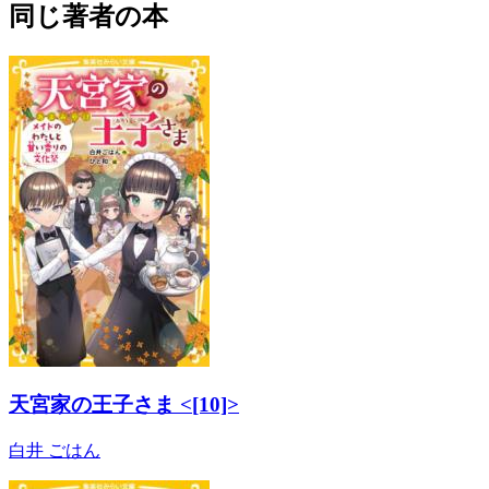
同じ著者の本
天宮家の王子さま <[10]>
白井 ごはん