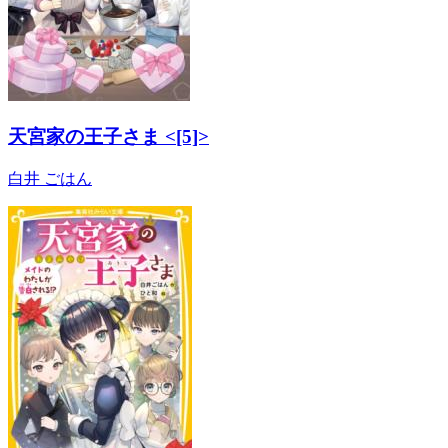
天宮家の王子さま <[5]>
白井 ごはん