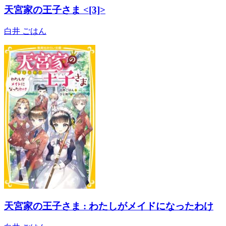
天宮家の王子さま <[3]>
白井 ごはん
天宮家の王子さま : わたしがメイドになったわけ