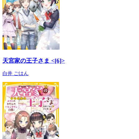
天宮家の王子さま <[6]>
白井 ごはん