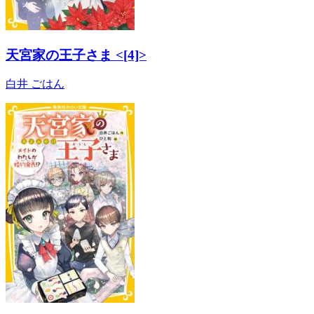
天宮家の王子さま <[4]>
白井 ごはん