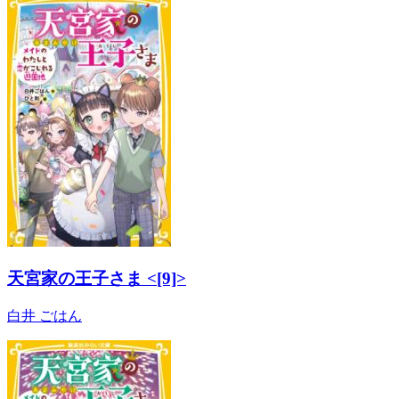
天宮家の王子さま <[9]>
白井 ごはん