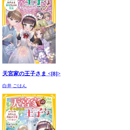
天宮家の王子さま <[8]>
白井 ごはん