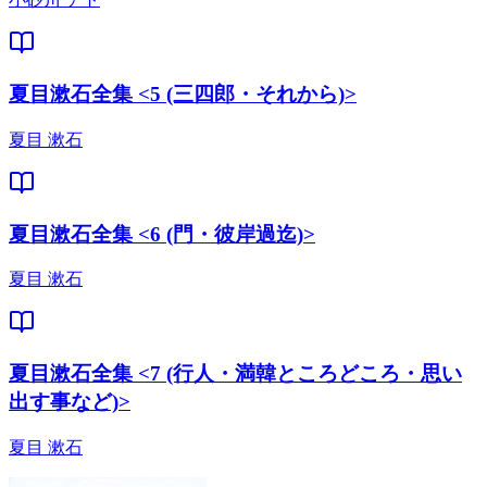
夏目漱石全集 <5 (三四郎・それから)>
夏目 漱石
夏目漱石全集 <6 (門・彼岸過迄)>
夏目 漱石
夏目漱石全集 <7 (行人・満韓ところどころ・思い
出す事など)>
夏目 漱石