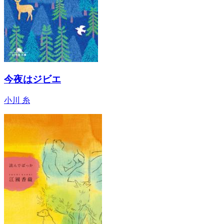
今夜はジビエ
小川 糸