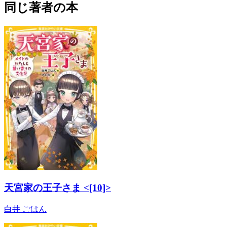
同じ著者の本
天宮家の王子さま <[10]>
白井 ごはん