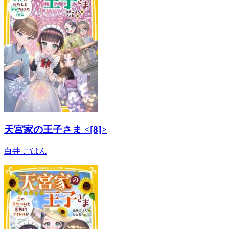
天宮家の王子さま <[8]>
白井 ごはん