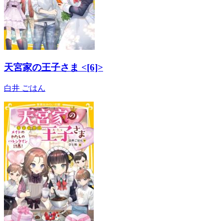
天宮家の王子さま <[6]>
白井 ごはん