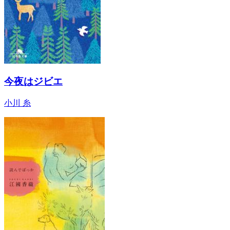
今夜はジビエ
小川 糸