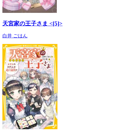
天宮家の王子さま <[5]>
白井 ごはん