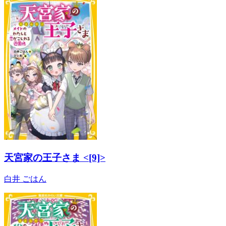
天宮家の王子さま <[9]>
白井 ごはん