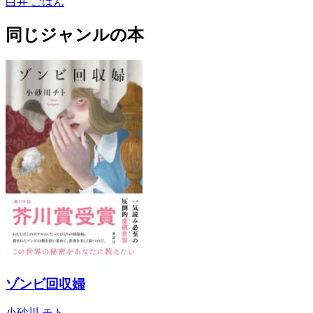
白井 ごはん
同じジャンルの本
ゾンビ回収婦
小砂川 チト