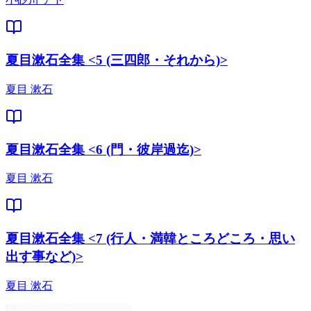
夏目漱石全集 <5 (三四郎・それから)>
夏目 漱石
夏目漱石全集 <6 (門・彼岸過迄)>
夏目 漱石
夏目漱石全集 <7 (行人・満韓ところどころ・思い
出す事など)>
夏目 漱石