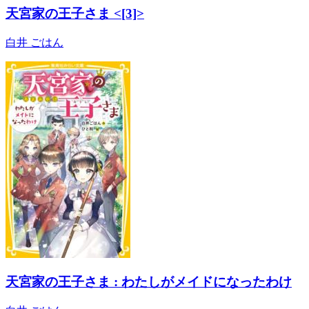
天宮家の王子さま <[3]>
白井 ごはん
天宮家の王子さま : わたしがメイドになったわけ