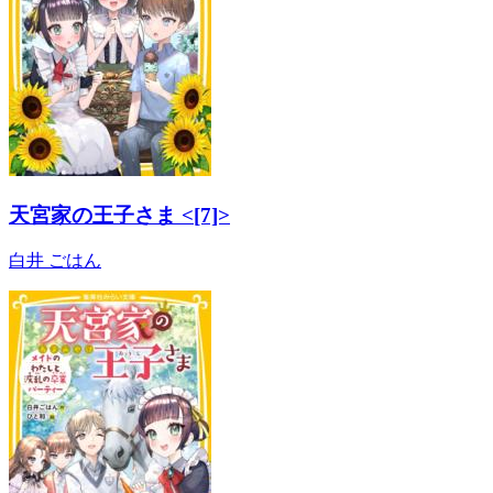
天宮家の王子さま <[7]>
白井 ごはん