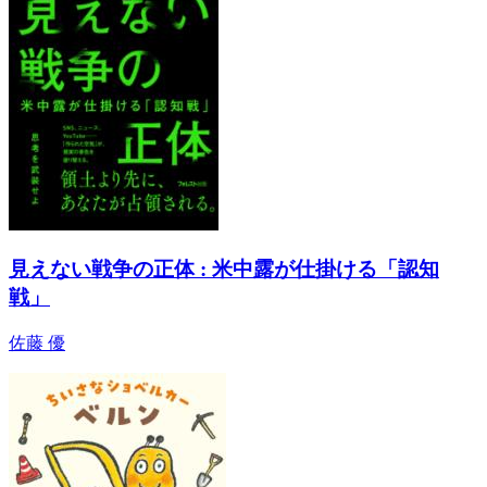
見えない戦争の正体 : 米中露が仕掛ける「認知
戦」
佐藤 優