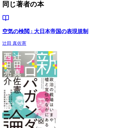
同じ著者の本
空気の検閲 : 大日本帝国の表現規制
辻田 真佐憲