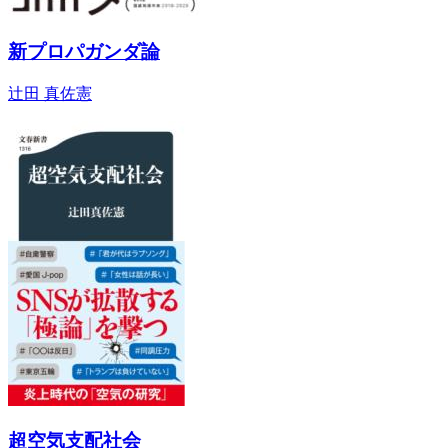
新プロパガンダ論
辻田 真佐憲
超空気支配社会