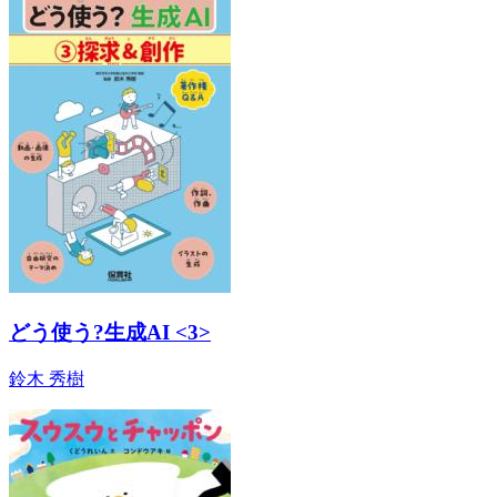
どう使う?生成AI <3>
鈴木 秀樹