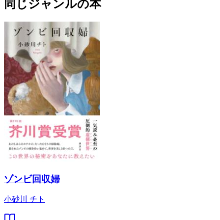
同じジャンルの本
ゾンビ回収婦
小砂川 チト