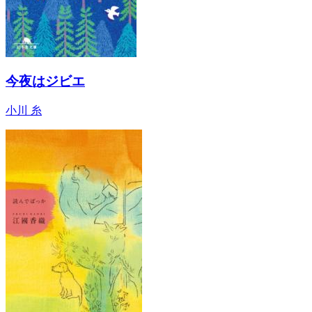
今夜はジビエ
小川 糸