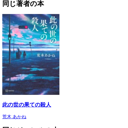
同じ著者の本
此の世の果ての殺人
荒木 あかね