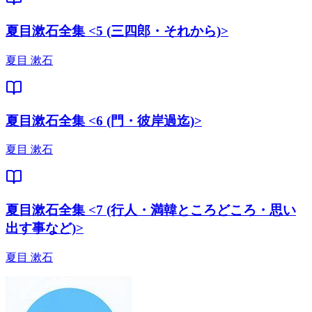
夏目漱石全集 <5 (三四郎・それから)>
夏目 漱石
夏目漱石全集 <6 (門・彼岸過迄)>
夏目 漱石
夏目漱石全集 <7 (行人・満韓ところどころ・思い
出す事など)>
夏目 漱石