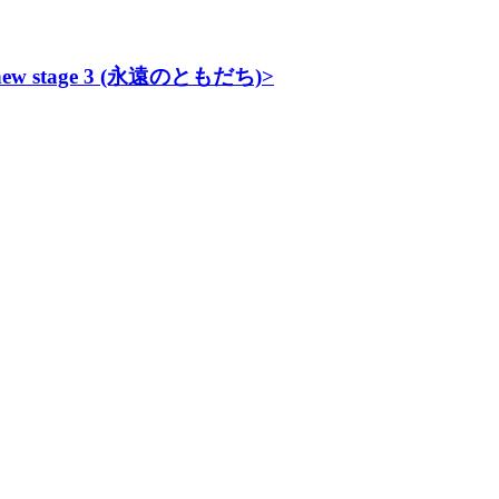
stage 3 (永遠のともだち)>