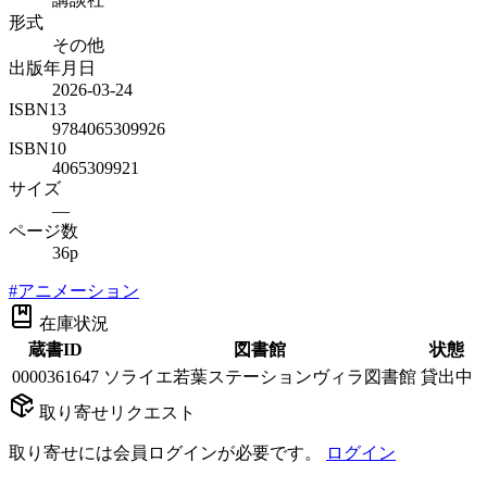
形式
その他
出版年月日
2026-03-24
ISBN13
9784065309926
ISBN10
4065309921
サイズ
—
ページ数
36p
#
アニメーション
在庫状況
蔵書ID
図書館
状態
0000361647
ソライエ若葉ステーションヴィラ図書館
貸出中
取り寄せリクエスト
取り寄せには会員ログインが必要です。
ログイン