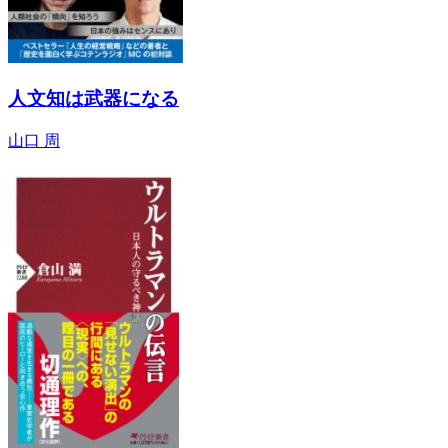
人文知は武器になる
山口 周