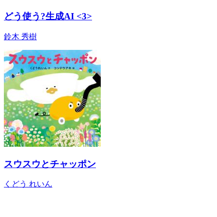
どう使う?生成AI <3>
鈴木 秀樹
スウスウとチャッポン
くどう れいん