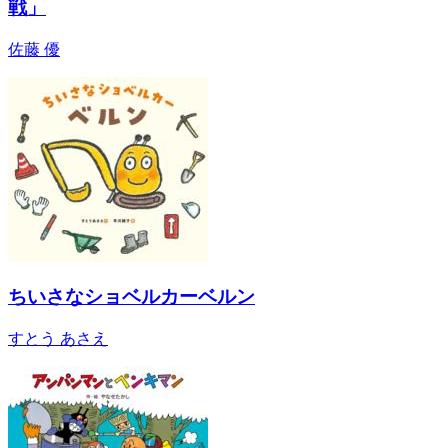
戦」
佐藤 優
ちいさなショベルカーベルン
すとう あさえ