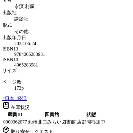
著者
永濱 利廣
出版社
講談社
形式
その他
出版年月日
2022-06-24
ISBN13
9784065283981
ISBN10
4065283981
サイズ
—
ページ数
173p
#
日本--経済
在庫状況
蔵書ID
図書館
状態
0000362077
船橋北口みらい図書館
店舗間移送中
取り寄せリクエスト