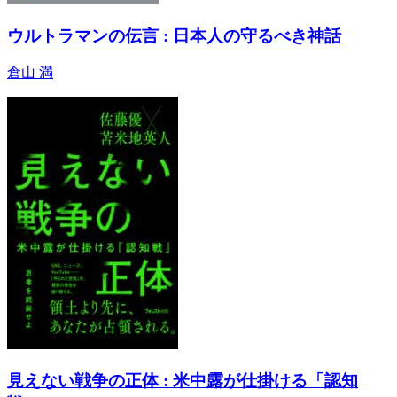
ウルトラマンの伝言 : 日本人の守るべき神話
倉山 満
見えない戦争の正体 : 米中露が仕掛ける「認知