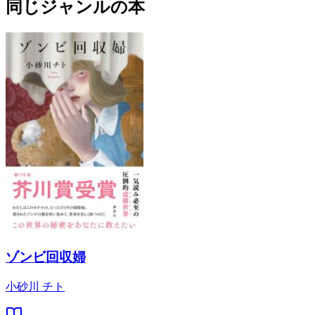
同じジャンルの本
ゾンビ回収婦
小砂川 チト