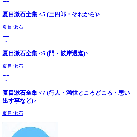
夏目漱石全集 <5 (三四郎・それから)>
夏目 漱石
夏目漱石全集 <6 (門・彼岸過迄)>
夏目 漱石
夏目漱石全集 <7 (行人・満韓ところどころ・思い
出す事など)>
夏目 漱石