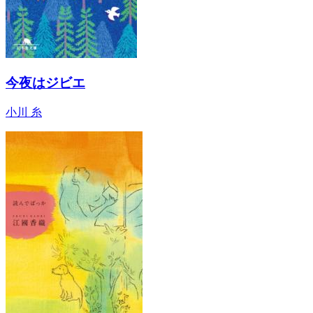
今夜はジビエ
小川 糸