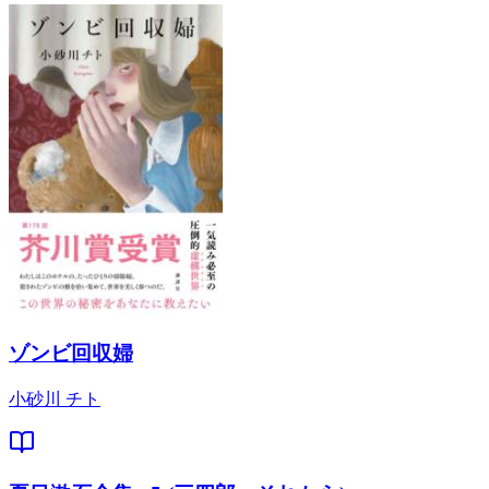
ゾンビ回収婦
小砂川 チト