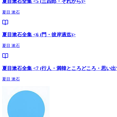
夏目漱石全集 <5 (三四郎・それから)>
夏目 漱石
夏目漱石全集 <6 (門・彼岸過迄)>
夏目 漱石
夏目漱石全集 <7 (行人・満韓ところどころ・思い出
夏目 漱石