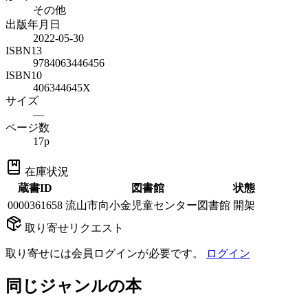
その他
出版年月日
2022-05-30
ISBN13
9784063446456
ISBN10
406344645X
サイズ
—
ページ数
17p
在庫状況
蔵書ID
図書館
状態
0000361658
流山市向小金児童センター図書館
開架
取り寄せリクエスト
取り寄せには会員ログインが必要です。
ログイン
同じジャンルの本