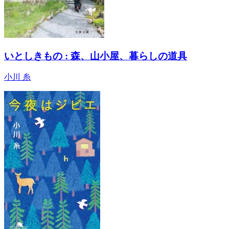
いとしきもの : 森、山小屋、暮らしの道具
小川 糸