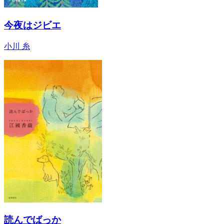
今夜はジビエ
小川 糸
読んでばっか