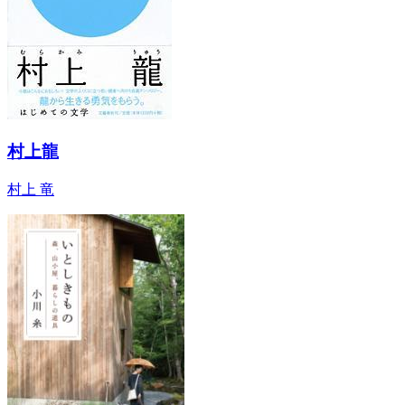
村上龍
村上 竜