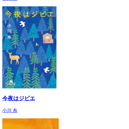
今夜はジビエ
小川 糸