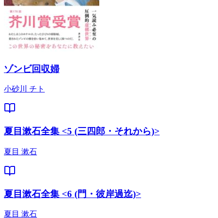
ゾンビ回収婦
小砂川 チト
夏目漱石全集 <5 (三四郎・それから)>
夏目 漱石
夏目漱石全集 <6 (門・彼岸過迄)>
夏目 漱石