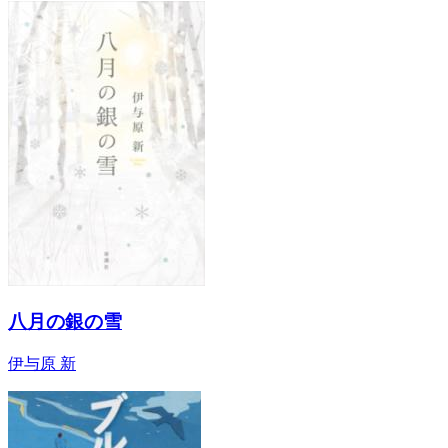
八月の銀の雪
伊与原 新