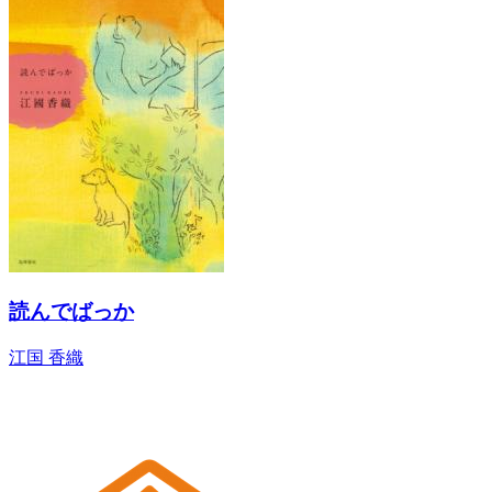
読んでばっか
江国 香織