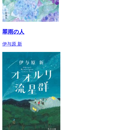
翠雨の人
伊与原 新