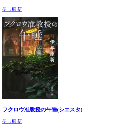
伊与原 新
フクロウ准教授の午睡(シエスタ)
伊与原 新