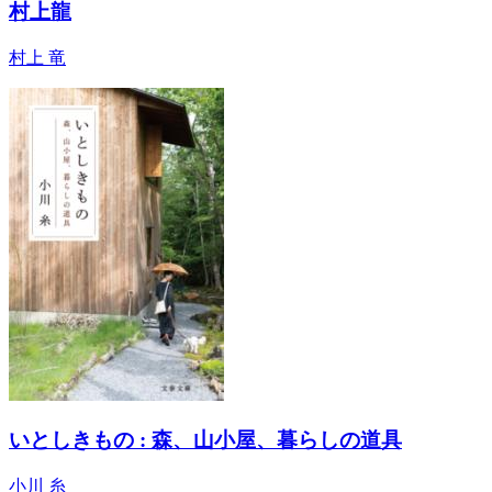
村上龍
村上 竜
いとしきもの : 森、山小屋、暮らしの道具
小川 糸