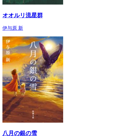
オオルリ流星群
伊与原 新
八月の銀の雪