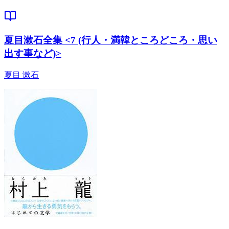
夏目漱石全集 <7 (行人・満韓ところどころ・思い
出す事など)>
夏目 漱石